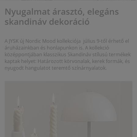
útorápolók és kiegészítők
ltéri világítás
epedők
gykeretek
lágítás
Nyugalmat árasztó, elegáns
emping
uhásszekrények
gyalapok
áztartás
skandináv dekoráció
álószoba bútorok
gyrácsok
yerekszoba
A JYSK új Nordic Mood kollekciója július 9-től érhető el
yerek matracok
osási kiegészítők
áruházainkban és honlapunkon is. A kollekció
középpontjában klasszikus Skandináv stílusú termékek
kaptak helyet: Határozott körvonalak, kerek formák, és
yerekágyak
nyugodt hangulatot teremtő színárnyalatok.