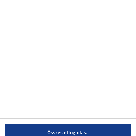
információkat arról, hogyan kezeli a JYSK a személyes adataimat, az
adatvédelmi nyilatkozatunkról
található.
Kategóriák
Kategóriák
Vevőszolgálat
Vevőszolgálat
JYSK
JYSK
KÖZPONTI IRODA
JYSK követése
Összes elfogadása