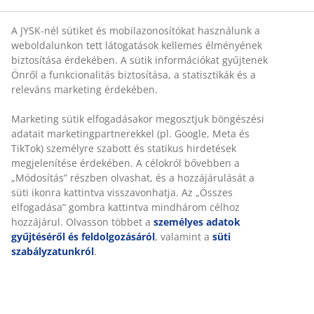
vonalainak és bordázott felületének köszönhetően
igazán egyedi megjelenésű, és a fényviszonyoktól
függően a KNUD váza zöldes és szürkés árnyalatokban
A JYSK-nél sütiket és mobilazonosítókat használunk a
weboldalunkon tett látogatások kellemes élményének
játszik. A KNUD biztosan felkelti mindenki figyelmét.
biztosítása érdekében. A sütik információkat gyűjtenek
Önről a funkcionalitás biztosítása, a statisztikák és a
releváns marketing érdekében.
Marketing sütik elfogadásakor megosztjuk böngészési
adatait marketingpartnerekkel (pl. Google, Meta és
TikTok) személyre szabott és statikus hirdetések
megjelenítése érdekében. A célokról bővebben a
„Módosítás” részben olvashat, és a hozzájárulását a
süti ikonra kattintva visszavonhatja. Az „Összes
elfogadása” gombra kattintva mindhárom célhoz
hozzájárul. Olvasson többet a
személyes adatok
gyűjtéséről és feldolgozásáról
, valamint a
süti
szabályzatunkról
.