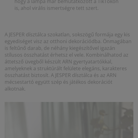
hogy a lámpa már bemutatkozott a TikTokon
is, ahol virális ismertségre tett szert.
A JESPER dísztálca szokatlan, sokszögű formája egy kis
egyediséget visz az otthoni dekorációdba. Önmagában
is feltűnő darab, de néhány kiegészítővel igazán
stílusos összhatást érhetsz el vele. Kombinálhatod az
áttetsző üvegből készült ARN gyertyatartókkal,
amelyeknek a struktúrált felülete elegáns, karakteres
összhatást biztosít. A JESPER dísztálca és az ARN
mécsestartó együtt szép és játékos dekorációt
alkotnak.