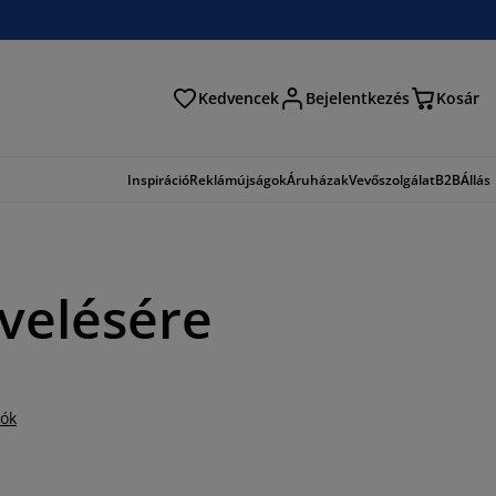
Kedvencek
Bejelentkezés
Kosár
és
Inspiráció
Reklámújságok
Áruházak
Vevőszolgálat
B2B
Állás
velésére
iók