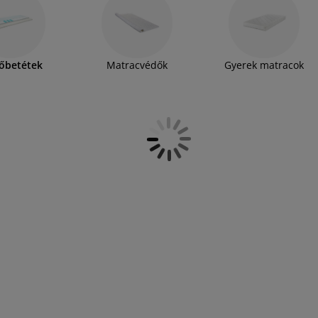
ekvőbetéteink sokféle méretben és
eltérő tulajdonságokkal rendelkeznek,
kban
. Számos fekvőbetétünk ki van állítva
ztosan a saját igényeinek megfelelő, tökéletes
őbetétek
Matracvédők
Gyerek matracok