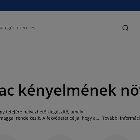
Keres
rac kényelmének nö
y tetejére helyezhető kiegészítő, amely
aggal rendelkezik. A fekvőbetét célja, hogy a
További informác
bé tegye azt, ezáltal javítsa az alvás
 ágyaknak lehet hasznos kiegészítője, mert azon
alatta lévő matracot vagy kanapét az idő előtti