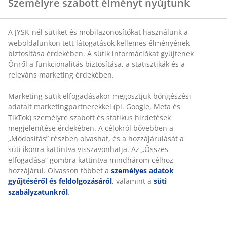
Személyre szabott élményt nyújtunk
A JYSK-nél sütiket és mobilazonosítókat használunk a
weboldalunkon tett látogatások kellemes élményének
biztosítása érdekében. A sütik információkat gyűjtenek
Önről a funkcionalitás biztosítása, a statisztikák és a
releváns marketing érdekében.
Marketing sütik elfogadásakor megosztjuk böngészési
adatait marketingpartnerekkel (pl. Google, Meta és
TikTok) személyre szabott és statikus hirdetések
megjelenítése érdekében. A célokról bővebben a
„Módosítás” részben olvashat, és a hozzájárulását a
süti ikonra kattintva visszavonhatja. Az „Összes
elfogadása” gombra kattintva mindhárom célhoz
hozzájárul. Olvasson többet a
személyes adatok
gyűjtéséről és feldolgozásáról
, valamint a
süti
szabályzatunkról
.