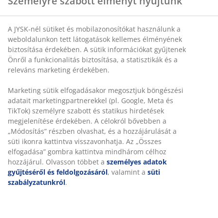
Személyre szabott élményt nyújtunk
A JYSK-nél sütiket és mobilazonosítókat használunk a
weboldalunkon tett látogatások kellemes élményének
biztosítása érdekében. A sütik információkat gyűjtenek
Önről a funkcionalitás biztosítása, a statisztikák és a
releváns marketing érdekében.
Marketing sütik elfogadásakor megosztjuk böngészési
adatait marketingpartnerekkel (pl. Google, Meta és
TikTok) személyre szabott és statikus hirdetések
megjelenítése érdekében. A célokról bővebben a
„Módosítás” részben olvashat, és a hozzájárulását a
süti ikonra kattintva visszavonhatja. Az „Összes
elfogadása” gombra kattintva mindhárom célhoz
hozzájárul. Olvasson többet a
személyes adatok
gyűjtéséről és feldolgozásáról
, valamint a
süti
szabályzatunkról
.