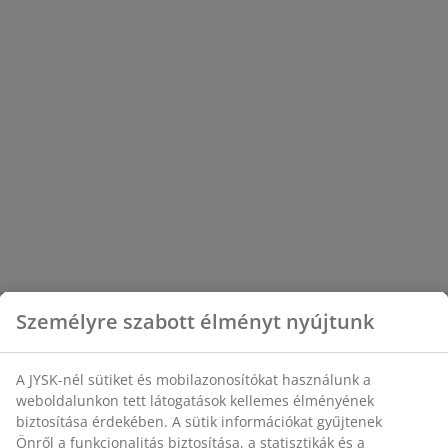
Személyre szabott élményt nyújtunk
A JYSK-nél sütiket és mobilazonosítókat használunk a
weboldalunkon tett látogatások kellemes élményének
biztosítása érdekében. A sütik információkat gyűjtenek
Önről a funkcionalitás biztosítása, a statisztikák és a