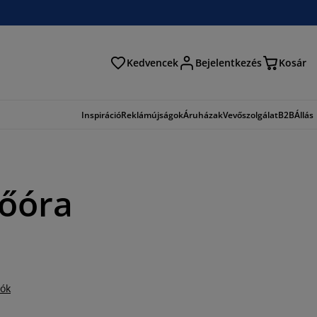
Kedvencek
Bejelentkezés
Kosár
és
Inspiráció
Reklámújságok
Áruházak
Vevőszolgálat
B2B
Állás
tőóra
iók