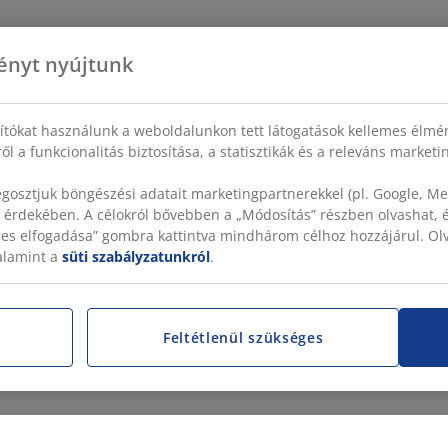
ényt nyújtunk
sítókat használunk a weboldalunkon tett látogatások kellemes élmé
ől a funkcionalitás biztosítása, a statisztikák és a releváns market
gosztjuk böngészési adatait marketingpartnerekkel (pl. Google, Met
 érdekében. A célokról bővebben a „Módosítás” részben olvashat, és
szes elfogadása” gombra kattintva mindhárom célhoz hozzájárul. O
valamint a
süti szabályzatunkról
.
Feltétlenül szükséges