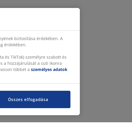
nyének biztosítása érdekében. A
ing érdekében.
a és TikTok) személyre szabott és
 a hozzájárulását a süti ikonra
lvasson többet a
személyes adatok
Összes elfogadása