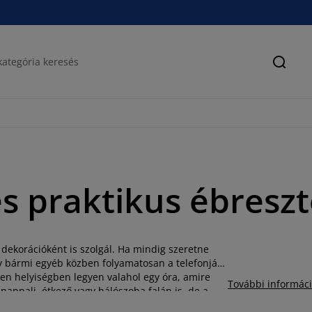
Keres
 és praktikus ébresz
dekorációként is szolgál. Ha mindig szeretne
gy bármi egyéb közben folyamatosan a telefonját
en helyiségben legyen valahol egy óra, amire
További informác
 nappali, étkező vagy hálószoba falán is, de a
s praktikus extra funkciókkal ellátott