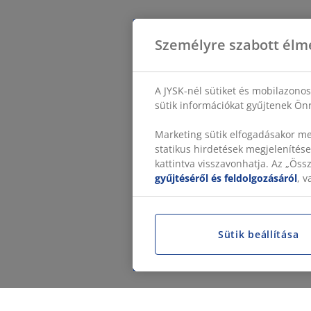
Személyre szabott élm
A JYSK-nél sütiket és mobilazono
sütik információkat gyűjtenek Önr
Marketing sütik elfogadásakor me
statikus hirdetések megjelenítése
kattintva visszavonhatja. Az „Ös
gyűjtéséről és feldolgozásáról
, 
Sütik beállítása