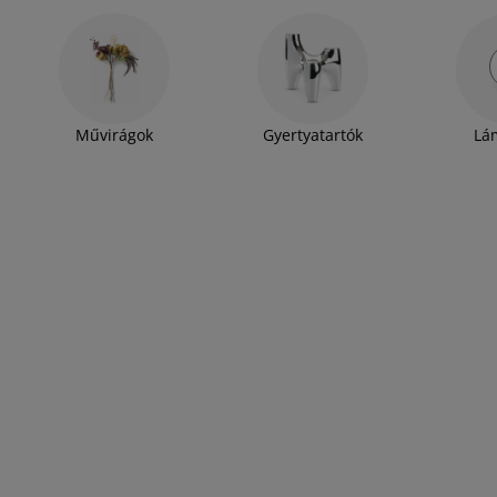
Művirágok
Gyertyatartók
Lá