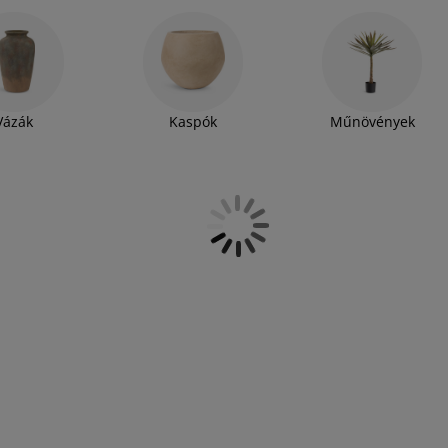
csak az időt, hanem a dátumot és a
akadályozhatja meg, hanem egy hasznos
, jó ha tudja, hogy a JYSK óra választékában
Vázák
Kaspók
Műnövények