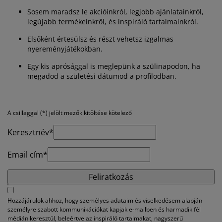
útorápolók és kiegészítők
ltéri világítás
epedők
gykeretek
lágítás
Sosem maradsz le akcióinkról, legjobb ajánlatainkról,
legújabb termékeinkről, és inspiráló tartalmainkról.
emping
uhásszekrények
gyalapok
áztartás
Elsőként értesülsz és részt vehetsz izgalmas
nyereményjátékokban.
álószoba bútorok
gyrácsok
yerekszoba
Egy kis aprósággal is meglepünk a szülinapodon, ha
yerek matracok
osási kiegészítők
megadod a születési dátumod a profilodban.
yerekágyak
A csillaggal (*) jelölt mezők kitöltése kötelező
Keresztnév*
Email cím*
Feliratkozás
Hozzájárulok ahhoz, hogy személyes adataim és viselkedésem alapján
személyre szabott kommunikációkat kapjak e-mailben és harmadik fél
médián keresztül, beleértve az inspiráló tartalmakat, nagyszerű