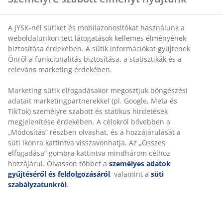
Részletes információkat arról, hogy hogyan kezeli a JYSK a
személyes adataidat, az
Adatvédelmi szabályzatunkban
A JYSK-nél sütiket és mobilazonosítókat használunk a
találsz.
weboldalunkon tett látogatások kellemes élményének
biztosítása érdekében. A sütik információkat gyűjtenek
Havi ajándékkártya sorsolás
Önről a funkcionalitás biztosítása, a statisztikák és a
releváns marketing érdekében.
Hírlevél feliratkozóink között minden hónapban kisorsolunk
egy darab 10 000 Ft értékű JYSK ajándékkártyát. A sorsoláson
Marketing sütik elfogadásakor megosztjuk böngészési
való részvétel feltétele az aktív JYSK hírlevél feliratkozás
adatait marketingpartnerekkel (pl. Google, Meta és
megléte.
TikTok) személyre szabott és statikus hirdetések
megjelenítése érdekében. A célokról bővebben a
A havi nyertest minden hónap első napján sorsoljuk. A
„Módosítás” részben olvashat, és a hozzájárulását a
nyertes emailben automatikusan megkapja a nyeremény
süti ikonra kattintva visszavonhatja. Az „Összes
értesítést, és az ajándékkártyát is. A nyertesek neveit 3
elfogadása” gombra kattintva mindhárom célhoz
hónapra visszamenőleg közzétesszük weboldalunkon a
hozzájárul. Olvasson többet a
személyes adatok
https://jysk.hu/nyertesek
oldalon. A nyerteseknek csak a
gyűjtéséről és feldolgozásáról
, valamint a
süti
keresztnevét tesszük közzé, vagy amennyiben a nyertes
szabályzatunkról
.
emailre válaszolva jóváhagyják, a teljes nevüket.