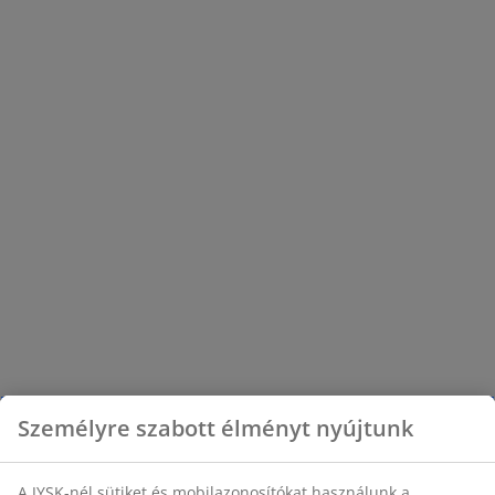
áron az otthoni készülékeinek
működtetéséhez szükséges darabokat!
Személyre szabott élményt nyújtunk
A JYSK-nél sütiket és mobilazonosítókat használunk a