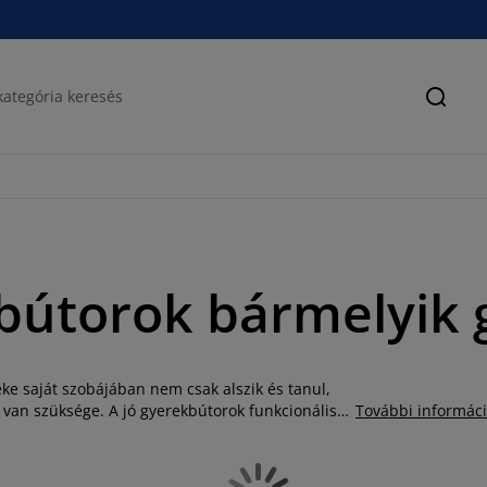
Keres
bútorok bármelyik 
ke saját szobájában nem csak alszik és tanul,
e van szüksége. A jó gyerekbútorok funkcionálisak
További informác
sákfotel is található, kisebb és nagyobb méretű
. A gyerekbútorok egy másik népszerű képviselője
yitható gyerek fotelágy pihenésre és alvásra is