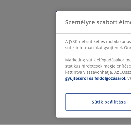
Személyre szabott élm
A JYSK-nél sütiket és mobilazono
sütik információkat gyűjtenek Önr
Marketing sütik elfogadásakor me
statikus hirdetések megjelenítése
kattintva visszavonhatja. Az „Ös
gyűjtéséről és feldolgozásáról
, 
Sütik beállítása