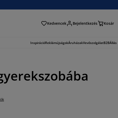
Kedvencek
Bejelentkezés
Kosár
és
Inspiráció
Reklámújságok
Áruházak
Vevőszolgálat
B2B
Állás
gyerekszobába
iók