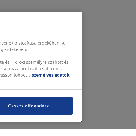
nyének biztosítása érdekében. A
ing érdekében.
a és TikTok) személyre szabott és
 a hozzájárulását a süti ikonra
lvasson többet a
személyes adatok
Összes elfogadása