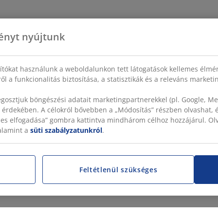
ényt nyújtunk
sítókat használunk a weboldalunkon tett látogatások kellemes élmé
ől a funkcionalitás biztosítása, a statisztikák és a releváns market
gosztjuk böngészési adatait marketingpartnerekkel (pl. Google, Met
 érdekében. A célokról bővebben a „Módosítás” részben olvashat, és
szes elfogadása” gombra kattintva mindhárom célhoz hozzájárul. O
valamint a
süti szabályzatunkról
.
Feltétlenül szükséges