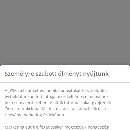
Személyre szabott élményt nyújtunk
A JYSK-nél sütiket és mobilazonosítókat használunk a
weboldalunkon tett látogatások kellemes élményének
biztosítása érdekében. A sütik információkat gyűjtenek
Önről a funkcionalitás biztosítása, a statisztikák és a
releváns marketing érdekében.
Marketing sütik elfogadásakor megosztjuk böngészési