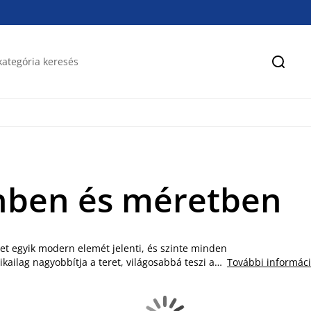
Keres
ínben és méretben
szet egyik modern elemét jelenti, és szinte minden
kailag nagyobbítja a teret, világosabbá teszi a
További informác
ükrök más-más funkciót töltenek be, ezért
 teljes alakos képet ad, így hálószobában vagy
eret, ami kisebb helyiségekben különösen előnyös.