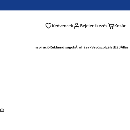
Kedvencek
Bejelentkezés
Kosár
és
Inspiráció
Reklámújságok
Áruházak
Vevőszolgálat
B2B
Állás
iók