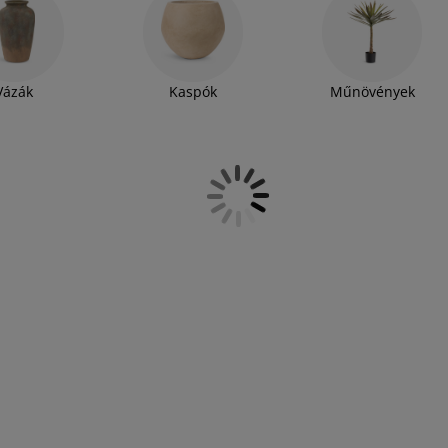
 művirág választékunk segítségével feldobhatja
eg szép kaspó és váza közül válogathat. Ezen
t is. Ha lakberendezési és dekorációs tippekre
Vázák
Kaspók
Műnövények