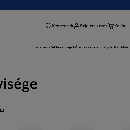
Kedvencek
Bejelentkezés
Kosár
és
Inspiráció
Reklámújságok
Áruházak
Vevőszolgálat
B2B
Állás
yisége
iók