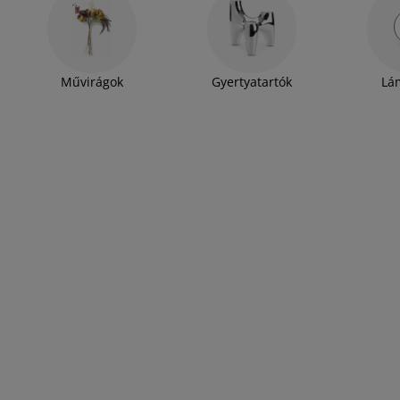
Művirágok
Gyertyatartók
Lá