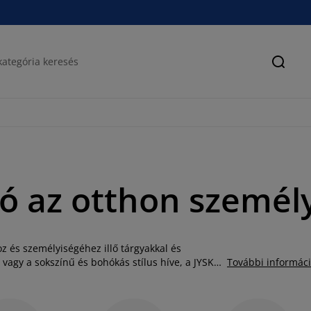
Keres
ió az otthon személ
oz és személyiségéhez illő tárgyakkal és
 vagy a sokszínű és bohókás stílus híve, a JYSK
További informác
denféle színben és stílusban. Akár fali dekoráció,
, nálunk rengeteg opció közül válogathat. Számos
 hogy asztalára kerülhessen, melyekbe sokféle