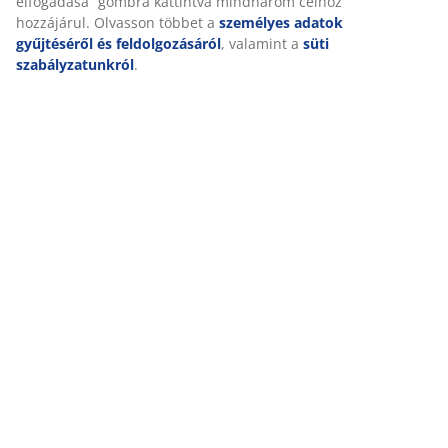
elfogadása” gombra kattintva mindhárom célhoz
hozzájárul. Olvasson többet a
személyes adatok
gyűjtéséről és feldolgozásáról
, valamint a
süti
szabályzatunkról
.