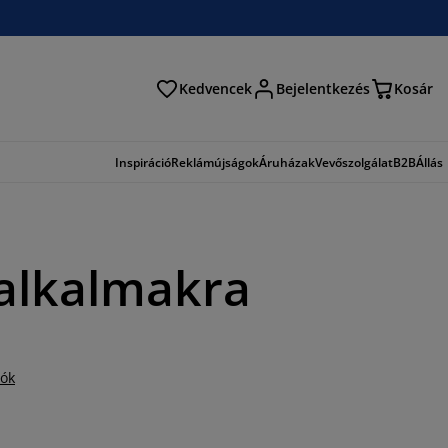
Kedvencek
Bejelentkezés
Kosár
és
Inspiráció
Reklámújságok
Áruházak
Vevőszolgálat
B2B
Állás
alkalmakra
iók