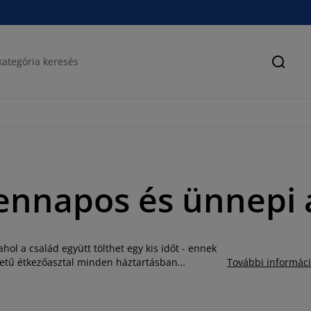
Keres
ennapos és ünnepi 
l a család együtt tölthet egy kis időt - ennek
éretű étkezőasztal minden háztartásban
További informác
gyaránt. Bármilyen nagy vagy kicsi a család, és
 akad az igényeinek megfelelő étkezőasztal. A
rmájú és anyagú modellek közül válogathat: