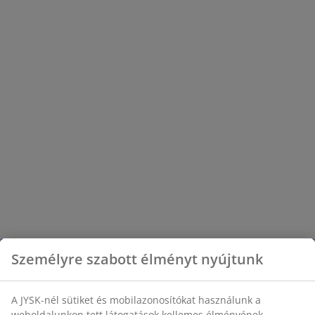
Személyre szabott élményt nyújtunk
A JYSK-nél sütiket és mobilazonosítókat használunk a
weboldalunkon tett látogatások kellemes élményének