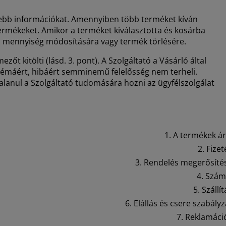
esebb információkat. Amennyiben több terméket kíván
ermékeket. Amikor a terméket kiválasztotta és kosárba
 a mennyiség módosítására vagy termék törlésére.
 kitölti (lásd. 3. pont). A Szolgáltató a Vásárló által
blémáért, hibáért semminemű felelősség nem terheli.
alanul a Szolgáltató tudomására hozni az ügyfélszolgálat
1. A termékek ár
2. Fizet
3. Rendelés megerősíté
4. Szám
5. Szállít
6. Elállás és csere szabályz
7. Reklamáci