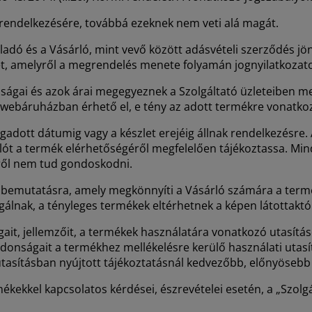
rendelkezésére, továbbá ezeknek nem veti alá magát.
adó és a Vásárló, mint vevő között adásvételi szerződés jön
et, amelyről a megrendelés menete folyamán jognyilatkozato
ágai és azok árai megegyeznek a Szolgáltató üzleteiben meg
 webáruházban érhető el, e tény az adott termékre vonatkoz
ott dátumig vagy a készlet erejéig állnak rendelkezésre. 
lót a termék elérhetőségéről megfelelően tájékoztassa. Minda
éről nem tud gondoskodni.
emutatásra, amely megkönnyíti a Vásárló számára a termék 
lgálnak, a tényleges termékek eltérhetnek a képen látottaktól
it, jellemzőit, a termékek használatára vonatkozó utasítás
jdonságait a termékhez mellékelésre kerülő használati utasí
tasításban nyújtott tájékoztatásnál kedvezőbb, előnyösebb 
ekkel kapcsolatos kérdései, észrevételei esetén, a „Szolgál