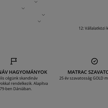
12: Vállalatköz
NÁV HAGYOMÁNYOK
MATRAC SZAVAT
lis cégünk skandináv
25 év szavatosság GOLD m
kkal rendelkezik. Alapítva
79-ben Dániában.