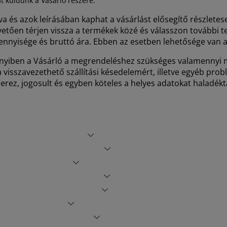
 küldünk a Vásárló részére.
va és azok leírásában kaphat a vásárlást elősegítő részlet
etően térjen vissza a termékek közé és válasszon további t
 mennyisége és bruttó ára. Ebben az esetben lehetősége van
yiben a Vásárló a megrendeléshez szükséges valamennyi mezőt
visszavezethető szállítási késedelemért, illetve egyéb pro
rez, jogosult és egyben köteles a helyes adatokat haladékt