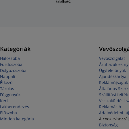
található.
Kategóriák
Vevőszolgá
Hálószoba
Vevőszolgálat
Fürdőszoba
Áruházak és nyi
Dolgozószoba
Ügyfélelőnyök
Nappali
Ajándékkártya
Étkező
Reklámújságok
Tárolás
Általános Szerz
Függönyök
Szállítási feltét
Kert
Visszaküldési s
Lakberendezés
Reklamáció
Előszoba
Adatvédelmi tá
Minden kategória
A cookie-hozzá
Biztonság