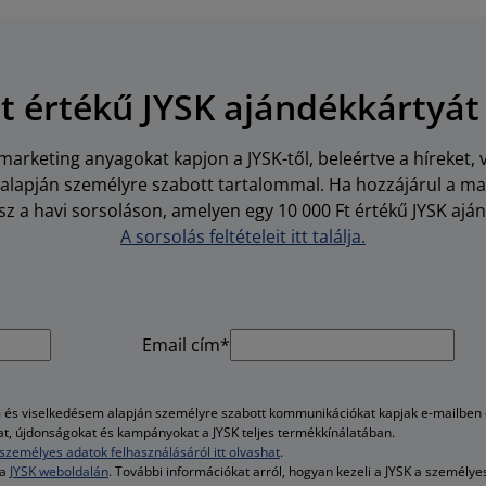
Ft értékű JYSK ajándékkártyát
arketing anyagokat kapjon a JYSK-től, beleértve a híreket, 
i alapján személyre szabott tartalommal. Ha hozzájárul a m
z a havi sorsoláson, amelyen egy 10 000 Ft értékű JYSK aján
A sorsolás feltételeit itt találja.
Email cím*
és viselkedésem alapján személyre szabott kommunikációkat kapjak e-mailben é
kat, újdonságokat és kampányokat a JYSK teljes termékkínálatában.
személyes adatok felhasználásáról itt olvashat
.
 a
JYSK weboldalán
. További információkat arról, hogyan kezeli a JYSK a személy