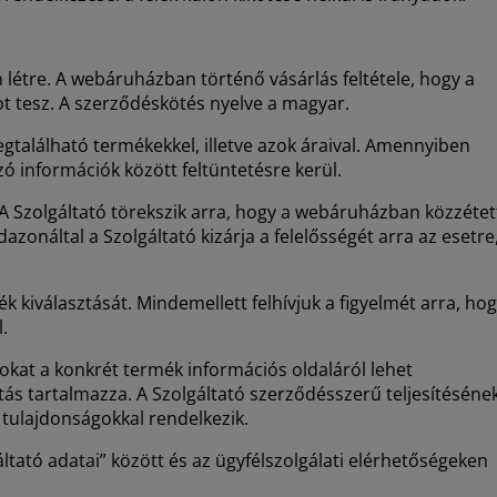
 létre. A webáruházban történő vásárlás feltétele, hogy a
t tesz. A szerződéskötés nyelve a magyar.
található termékekkel, illetve azok áraival. Amennyiben
ó információk között feltüntetésre kerül.
A Szolgáltató törekszik arra, hogy a webáruházban közzétet
zonáltal a Szolgáltató kizárja a felelősségét arra az esetre
kiválasztását. Mindemellett felhívjuk a figyelmét arra, ho
.
okat a konkrét termék információs oldaláról lehet
tás tartalmazza. A Szolgáltató szerződésszerű teljesítéséne
tulajdonságokkal rendelkezik.
tató adatai” között és az ügyfélszolgálati elérhetőségeken