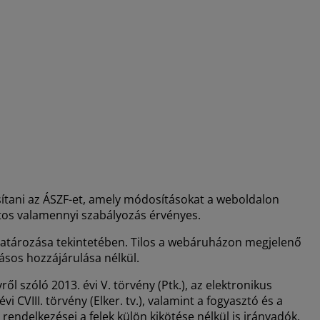
sítani az ÁSZF-et, amely módosításokat a weboldalon
atos valamennyi szabályozás érvényes.
határozása tekintetében. Tilos a webáruházon megjelenő
rásos hozzájárulása nélkül.
 szóló 2013. évi V. törvény (Ptk.), az elektronikus
CVIII. törvény (Elker. tv.), valamint a fogyasztó és a
 rendelkezései a felek külön kikötése nélkül is irányadók.