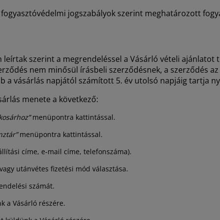
os fogyasztóvédelmi jogszabályok szerint meghatározott fogya
eírtak szerint a megrendeléssel a Vásárló vételi ajánlatot t
szerződés nem minősül írásbeli szerződésnek, a szerződés az 
 a vásárlás napjától számított 5. év utolsó napjáig tartja ny
sárlás menete a következő:
kosárhoz”
menüpontra kattintással.
nztár”
menüpontra kattintással.
lítási címe, e-mail címe, telefonszáma).
 vagy utánvétes fizetési mód választása.
rendelési számát.
k a Vásárló részére.