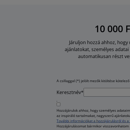
10 000 
Járuljon hozzá ahhoz, hogy m
ajánlatokat, személyes adata
automatikusan részt ves
A csillaggal (*) jelölt mezők kitöltése kötelező
Keresztnév*
Hozzájárulok ahhoz, hogy személyes adataim 
az inspiráló tartalmakat, nagyszerű ajánlato
További információkat a hozzájárulásról és a 
Hozzájárulásomat bármikor visszavonhatom