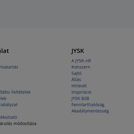
lat
JYSK
A JYSK-ről
tvatartás
Konszern
Sajtó
Állás
Hírlevél
ődési Feltételek
Inspiráció
elek
JYSK B2B
zabályzat
Fenntarthatóság
Akadálymentesség
jékoztató
járulás módosítása