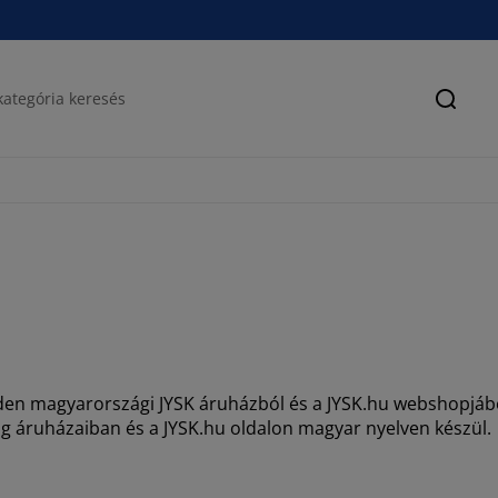
Keres
inden magyarországi JYSK áruházból és a JYSK.hu webshopjábó
g áruházaiban és a JYSK.hu oldalon magyar nyelven készül.