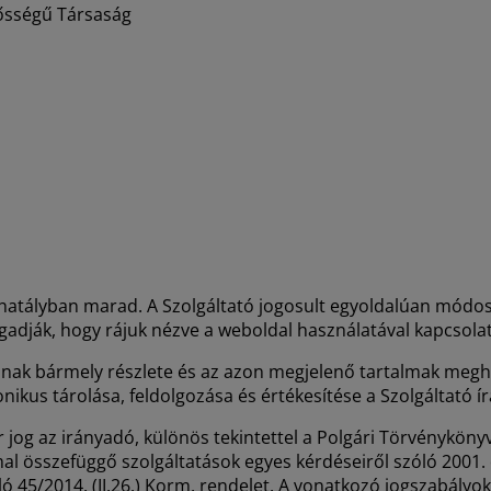
lősségű Társaság
g hatályban marad. A Szolgáltató jogosult egyoldalúan módo
fogadják, hogy rájuk nézve a weboldal használatával kapcsol
annak bármely részlete és az azon megjelenő tartalmak meg
nikus tárolása, feldolgozása és értékesítése a Szolgáltató í
g az irányadó, különös tekintettel a Polgári Törvénykönyvről
összefüggő szolgáltatások egyes kérdéseiről szóló 2001. évi 
ló 45/2014. (II.26.) Korm. rendelet. A vonatkozó jogszabályok