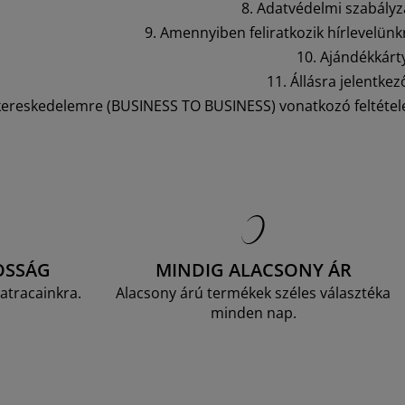
8. Adatvédelmi szabályz
9. Amennyiben feliratkozik hírlevelünk
10. Ajándékkárt
11. Állásra jelentkez
i kereskedelemre (BUSINESS TO BUSINESS) vonatkozó feltétel
OSSÁG
MINDIG ALACSONY ÁR
atracainkra.
Alacsony árú termékek széles választéka
minden nap.