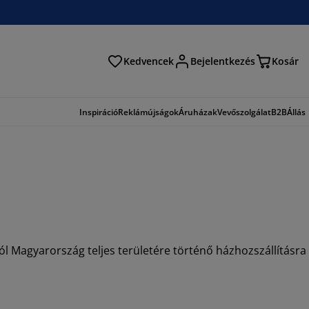
Kedvencek
Bejelentkezés
Kosár
és
Inspiráció
Reklámújságok
Áruházak
Vevőszolgálat
B2B
Állás
l Magyarország teljes területére történő házhozszállításra