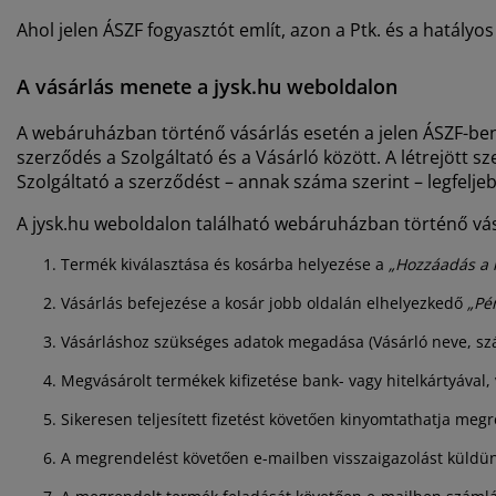
Ahol jelen ÁSZF fogyasztót említ, azon a Ptk. és a hatály
A vásárlás menete a jysk.hu weboldalon
A webáruházban történő vásárlás esetén a jelen ÁSZF-ben l
szerződés a Szolgáltató és a Vásárló között. A létrejött 
Szolgáltató a szerződést – annak száma szerint – legfeljebb
A jysk.hu weboldalon található webáruházban történő vá
Termék kiválasztása és kosárba helyezése a
„Hozzáadás a 
Vásárlás befejezése a kosár jobb oldalán elhelyezkedő
„Pé
Vásárláshoz szükséges adatok megadása (Vásárló neve, szál
Megvásárolt termékek kifizetése bank- vagy hitelkártyával,
Sikeresen teljesített fizetést követően kinyomtathatja meg
A megrendelést követően e-mailben visszaigazolást küldün