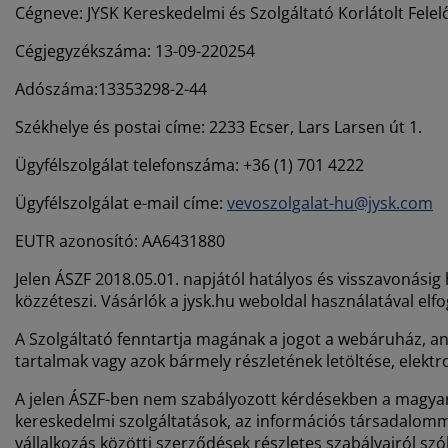
torápolók és kiegészítők
ltéri világítás
pedők
ykeretek
lágítás
Cégneve: JYSK Kereskedelmi és Szolgáltató Korlátolt Fele
Cégjegyzékszáma: 13-09-220254
mping
hásszekrények
yalapok
ztartás
Adószáma:13353298-2-44
lószoba bútorok
yrácsok
erekszoba
Székhelye és postai címe: 2233 Ecser, Lars Larsen út 1.
erek matracok
sási kiegészítők
Ügyfélszolgálat telefonszáma: +36 (1) 701 4222
erekágyak
Ügyfélszolgálat e-mail címe:
vevoszolgalat-hu@jysk.com
EUTR azonosító: AA6431880
Jelen ÁSZF 2018.05.01. napjától hatályos és visszavonási
közzéteszi. Vásárlók a jysk.hu weboldal használatával el
A Szolgáltató fenntartja magának a jogot a webáruház, 
tartalmak vagy azok bármely részletének letöltése, elektro
A jelen ÁSZF-ben nem szabályozott kérdésekben a magyar jo
kereskedelmi szolgáltatások, az információs társadalommal 
vállalkozás közötti szerződések részletes szabályairól szó