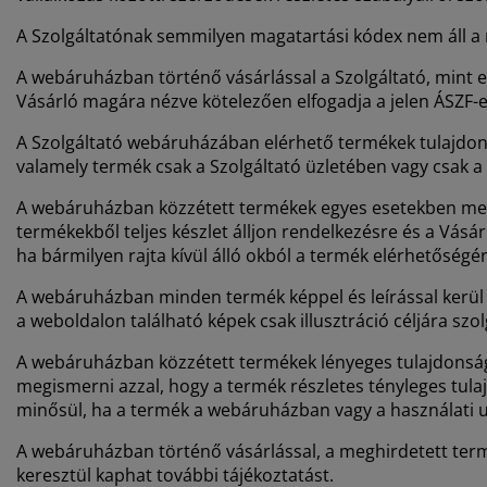
A Szolgáltatónak semmilyen magatartási kódex nem áll a 
A webáruházban történő vásárlással a Szolgáltató, mint el
Vásárló magára nézve kötelezően elfogadja a jelen ÁSZF-
A Szolgáltató webáruházában elérhető termékek tulajdons
valamely termék csak a Szolgáltató üzletében vagy csak a
A webáruházban közzétett termékek egyes esetekben megad
termékekből teljes készlet álljon rendelkezésre és a Vásár
ha bármilyen rajta kívül álló okból a termék elérhetőség
A webáruházban minden termék képpel és leírással kerül b
a weboldalon található képek csak illusztráció céljára szo
A webáruházban közzétett termékek lényeges tulajdonsága
megismerni azzal, hogy a termék részletes tényleges tula
minősül, ha a termék a webáruházban vagy a használati u
A webáruházban történő vásárlással, a meghirdetett termék
keresztül kaphat további tájékoztatást.