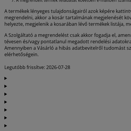
A megrendelt termék feladását követően e-mailben számlát
A termékek lényeges tulajdonságairól azok képére kattint
megrendelni, akkor a kosár tartalmának megjelenését köv
helyezte, megjelenik a kosarában lévő termékek listája,
A Szolgáltató a megrendelést csak akkor fogadja el, amenn
tévesen és/vagy pontatlanul megadott rendelési adatokra 
Amennyiben a Vásárló a hibás adatbevitelről tudomást sze
elérhetőségein.
Legutóbb frissítve: 2026-07-28