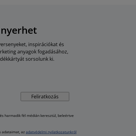
 nyerhet
versenyeket, inspirációkat és
arketing anyagok fogadásához,
dékkártyát sorsolunk ki.
Feliratkozás
s harmadik fél médián keresztül, beleértve
es adataimat, az
adatvédelmi nyilatkozatunkról