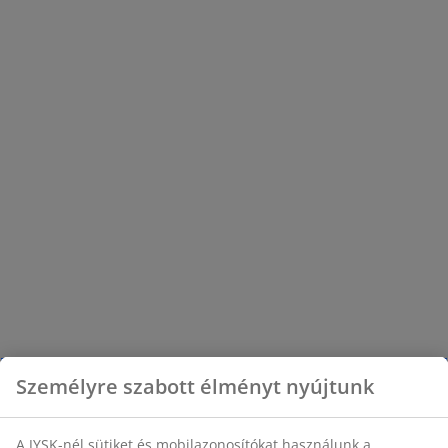
Személyre szabott élményt nyújtunk
A JYSK-nél sütiket és mobilazonosítókat használunk a