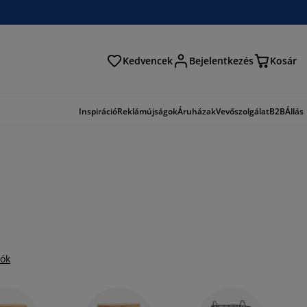
Kedvencek
Bejelentkezés
Kosár
és
Inspiráció
Reklámújságok
Áruházak
Vevőszolgálat
B2B
Állás
iók