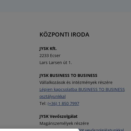
KÖZPONTI IRODA
J
YSK Kft.
2233 Ecser
Lars Larsen út 1.
JYSK BUSINESS TO BUSINESS
Vállalkozások és intézmények részére
Lépjen kapcsolatba BUSINESS TO BUSINESS
osztályunkkal
Tel:
(+36) 1 850 7997
JYSK Vevőszolgálat
Magánszemélyek részére
Vegye fel a kapcsolatot vevőszolgálatunkkal