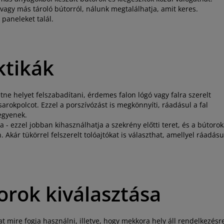
 vagy más tároló bútorról, nálunk megtalálhatja, amit keres.
i paneleket talál.
ktikák
tne helyet felszabadítani, érdemes falon lógó vagy falra szerelt
rokpolcot. Ezzel a porszívózást is megkönnyíti, ráadásul a fal
legyenek.
 - ezzel jobban kihasználhatja a szekrény előtti teret, és a bútorok
kár tükörrel felszerelt tolóajtókat is választhat, amellyel ráadásu
orok kiválasztása
at mire fogja használni, illetve, hogy mekkora hely áll rendelkezésr