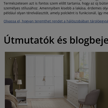
Természetesen azt is fontos szem előtt tartania, hogy az új bút
személyes stílusához. Amennyiben kisebb a lakása, érdemes olyan
például olyan térelválasztót, amely polcként is funkcionál, így me
Olvassa el, hogyan teremthet rendet a hálószobában tárolóegys
Útmutatók és blogbej