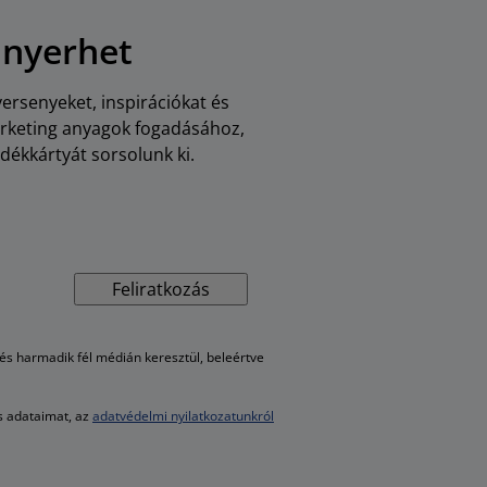
 nyerhet
versenyeket, inspirációkat és
arketing anyagok fogadásához,
dékkártyát sorsolunk ki.
Feliratkozás
s harmadik fél médián keresztül, beleértve
es adataimat, az
adatvédelmi nyilatkozatunkról