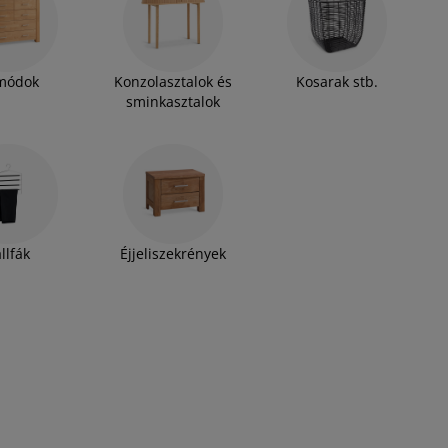
módok
Konzolasztalok és
Kosarak stb.
sminkasztalok
llfák
Éjjeliszekrények