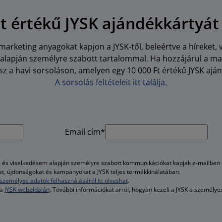
Ft értékű JYSK ajándékkártyát
arketing anyagokat kapjon a JYSK-től, beleértve a híreket, 
i alapján személyre szabott tartalommal. Ha hozzájárul a m
z a havi sorsoláson, amelyen egy 10 000 Ft értékű JYSK aján
A sorsolás feltételeit itt találja.
Email cím*
és viselkedésem alapján személyre szabott kommunikációkat kapjak e-mailben é
kat, újdonságokat és kampányokat a JYSK teljes termékkínálatában.
személyes adatok felhasználásáról itt olvashat
.
 a
JYSK weboldalán
. További információkat arról, hogyan kezeli a JYSK a személy