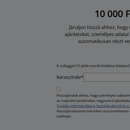
10 000 
Járuljon hozzá ahhoz, hogy m
ajánlatokat, személyes adata
automatikusan részt ves
A csillaggal (*) jelölt mezők kitöltése kötelező
Keresztnév*
Hozzájárulok ahhoz, hogy személyes adataim 
az inspiráló tartalmakat, nagyszerű ajánlato
További információkat a hozzájárulásról és a 
Hozzájárulásomat bármikor visszavonhatom
található.