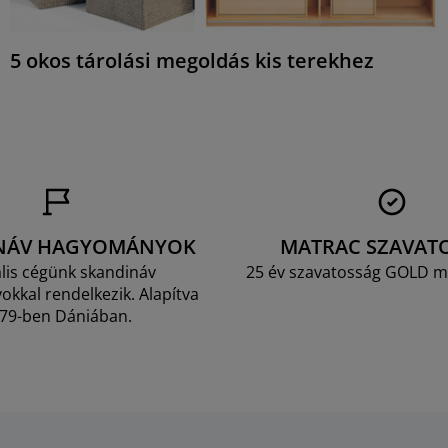
5 okos tárolási megoldás kis terekhez
NÁV HAGYOMÁNYOK
MATRAC SZAVAT
lis cégünk skandináv
25 év szavatosság GOLD m
kkal rendelkezik. Alapítva
79-ben Dániában.