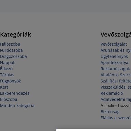
Kategóriák
Vevőszolgá
Hálószoba
Vevőszolgálat
Fürdőszoba
Áruházak és nyi
Dolgozószoba
Ügyfélelőnyök
Nappali
Ajándékkártya
Étkező
Reklámújságok
Tárolás
Általános Szerz
Függönyök
Szállítási feltét
Kert
Visszaküldési s
Lakberendezés
Reklamáció
Előszoba
Adatvédelmi tá
Minden kategória
A cookie-hozzá
Biztonság
Elállás a szerző