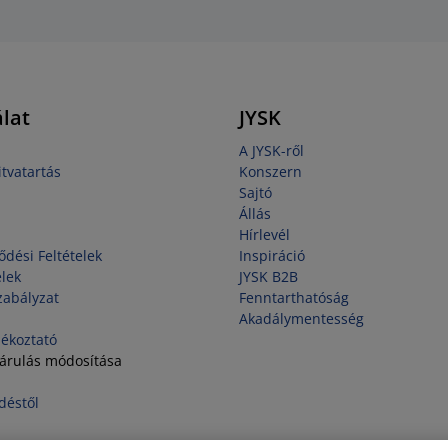
lat
JYSK
A JYSK-ről
tvatartás
Konszern
Sajtó
Állás
Hírlevél
ődési Feltételek
Inspiráció
elek
JYSK B2B
zabályzat
Fenntarthatóság
Akadálymentesség
jékoztató
járulás módosítása
déstől