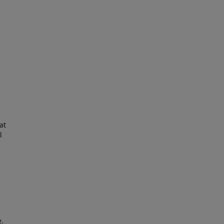
at
l
e.