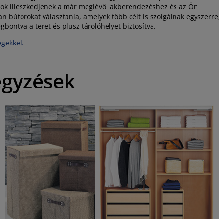
orok illeszkedjenek a már meglévő lakberendezéshez és az Ön
 bútorokat választania, amelyek több célt is szolgálnak egyszerre
gbontva a teret és plusz tárolóhelyet biztosítva.
égekkel.
egyzések