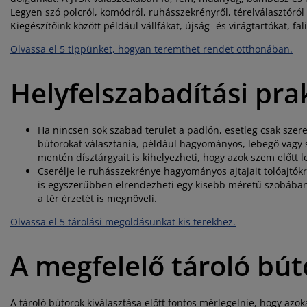
Legyen szó polcról, komódról, ruhásszekrényről, térelválasztóról
Kiegészítőink között például vállfákat, újság- és virágtartókat, fal
Olvassa el 5 tippünket, hogyan teremthet rendet otthonában.
Helyfelszabadítási pra
Ha nincsen sok szabad terület a padlón, esetleg csak szere
bútorokat választania, például hagyományos, lebegő vagy sa
mentén dísztárgyait is kihelyezheti, hogy azok szem előtt 
Cserélje le ruhásszekrénye hagyományos ajtajait tolóajtókra
is egyszerűbben elrendezheti egy kisebb méretű szobában. A
a tér érzetét is megnöveli.
Olvassa el 5 tárolási megoldásunkat kis terekhez.
A megfelelő tároló bút
A tároló bútorok kiválasztása előtt fontos mérlegelnie, hogy azok