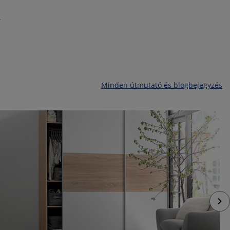
,
Minden útmutató és blogbejegyzés
S