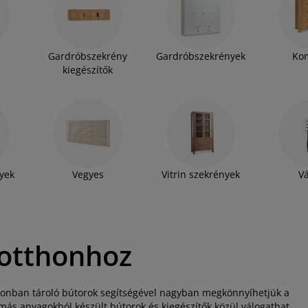
, és akár a magasságokban is gondolkodhat falra
zelete szabhat határt - kínálatunkban egyszerűen
orokat és kiegészítőket. Tekintse meg
hu-n!
Gardróbszekrény
Gardróbszekrények
Ko
kiegészítők
yek
Vegyes
Vitrin szekrények
Vá
 otthonhoz
azonban tároló bútorok segítségével nagyban megkönnyíhetjük a
ás anyagokból készült bútorok és kiegészítők közül válogathat.