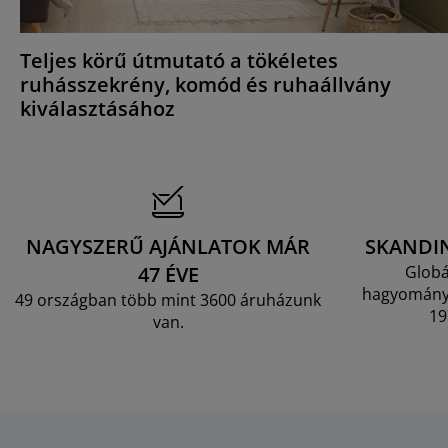
Teljes körű útmutató a tökéletes
ruhásszekrény, komód és ruhaállvány
kiválasztásához
NAGYSZERŰ AJÁNLATOK MÁR
SKANDI
47 ÉVE
Globá
hagyományo
49 országban több mint 3600 áruházunk
19
van.