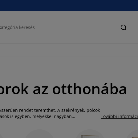
Keres
torok az otthonába
yszerűen rendet teremthet. A szekrények, polcok
ldások is egyben, melyekkel nagyban
További informác
zó ruhásszekrényről, szennyestartóról,
a, amit keres. A különböző méretű és stílusú
that ki otthonában. A tárolóbútorok elegáns és