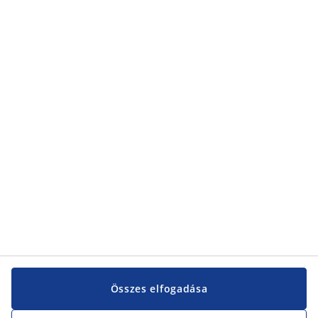
Kategóriák
Kategóriák
Vevőszolgálat
Vevőszolgálat
JYSK
JYSK
KÖZPONTI IRODA
JYSK követése
Összes elfogadása