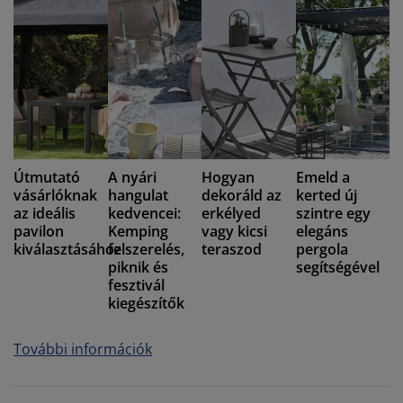
Útmutató
A nyári
Hogyan
Emeld a
vásárlóknak
hangulat
dekoráld az
kerted új
az ideális
kedvencei:
erkélyed
szintre egy
pavilon
Kemping
vagy kicsi
elegáns
kiválasztásához
felszerelés,
teraszod
pergola
piknik és
segítségével
fesztivál
kiegészítők
További információk