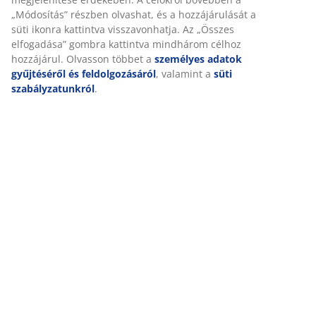
„Módosítás” részben olvashat, és a hozzájárulását a
süti ikonra kattintva visszavonhatja. Az „Összes
elfogadása” gombra kattintva mindhárom célhoz
hozzájárul. Olvasson többet a
személyes adatok
gyűjtéséről és feldolgozásáról
, valamint a
süti
szabályzatunkról
.
Tedd
Különböző
A beszerző
Új Nordic
stílusosabbá
rugótípusok
kedvenc
Mood
otthonodat
matracainkban:
dekorációs
kollekció
művirágokkal
Találd meg a
elemei
játékos
és
megfelelő
formájú
műnövényekkel
alátámasztást
tálakkal és
tányérokkal
További információk