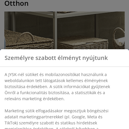
Otthon
Személyre szabott élményt nyújtunk
A JYSK-nél sütiket és mobilazonosítókat használunk a
weboldalunkon tett látogatások kellemes élményének
biztosítása érdekében. A sütik információkat gyűjtenek
Önről a funkcionalitás biztosítása, a statisztikák és a
releváns marketing érdekében.
Marketing sütik elfogadásakor megosztjuk böngészési
adatait marketingpartnerekkel (pl. Google, Meta és
TikTok) személyre szabott és statikus hirdetések
Beszerzőnk kedvenc dekoratív kosarai
megjelenítése érdekében. A célokról bővebben a