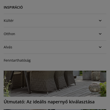
útorápolók és kiegészítők
ltéri világítás
epedők
gykeretek
lágítás
INSPIRÁCIÓ
emping
uhásszekrények
gyalapok
áztartás
Kültér
álószoba bútorok
gyrácsok
yerekszoba
Otthon
yerek matracok
osási kiegészítők
Alvás
yerekágyak
Fenntarthatóság
Útmutató: Az ideális napernyő kiválasztása