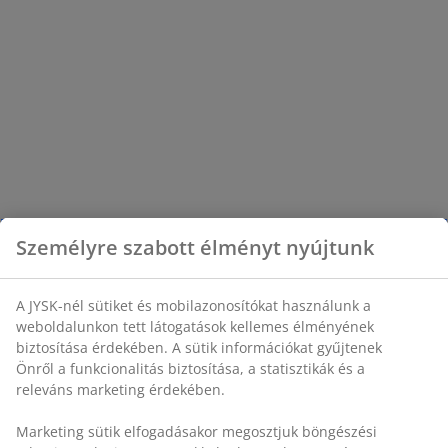
gyerek ágynemű választékunkat és
válassza ki gyermekével együtt a neki
tetsző szettet!
Személyre szabott élményt nyújtunk
A JYSK-nél sütiket és mobilazonosítókat használunk a
weboldalunkon tett látogatások kellemes élményének
biztosítása érdekében. A sütik információkat gyűjtenek
Önről a funkcionalitás biztosítása, a statisztikák és a
releváns marketing érdekében.
Marketing sütik elfogadásakor megosztjuk böngészési