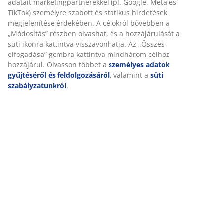
adatait marketingpartnerekkel (pl. Google, Meta és
TikTok) személyre szabott és statikus hirdetések
megjelenítése érdekében. A célokról bővebben a
„Módosítás” részben olvashat, és a hozzájárulását a
süti ikonra kattintva visszavonhatja. Az „Összes
elfogadása” gombra kattintva mindhárom célhoz
hozzájárul. Olvasson többet a
személyes adatok
gyűjtéséről és feldolgozásáról
, valamint a
süti
szabályzatunkról
.