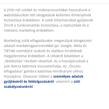
előszobába ilyen szempontból remek választás lehet
egy tükörrel ellátott tolóajtós szekrény.
A JYSK-nél sütiket és mobilazonosítókat használunk a
Előszoba fal:
Az egyik legpraktikusabb többfunkciós
weboldalunkon tett látogatások kellemes élményének
bútor az előszobába egy
előszoba fal
, amely általában
biztosítása érdekében. A sütik információkat gyűjtenek
akasztókkal, fiókokkal vagy polcokkal és tükörrel is
Önről a funkcionalitás biztosítása, a statisztikák és a
rendelkezik, így teljeskörű megoldást nyújt a kabátok,
releváns marketing érdekében.
cipők, esernyők és egyebek tárolására.
Cipősszekrény vagy cipőspolc:
Egy
cipőspolc
olcsó és
praktikus megoldás a különféle lábbelik helytakarékos
Marketing sütik elfogadásakor megosztjuk böngészési
és rendezett tárolására, míg egy keskeny és magas,
adatait marketingpartnerekkel (pl. Google, Meta és
rekeszes kialakítású
cipősszekrény
letisztult és stílusos
TikTok) személyre szabott és statikus hirdetések
megoldást jelent a sportcipők, szandálok és kisebb
megjelenítése érdekében. A célokról bővebben a
félcipők elpakolására. A magasszárú csizmák és
„Módosítás” részben olvashat, és a hozzájárulását a
bakancsok számára méretükből adódóan egy
süti ikonra kattintva visszavonhatja. Az „Összes
hagyományos cipőspolc, vagy az előszobaszekrény
elfogadása” gombra kattintva mindhárom célhoz
polcos része megfelelő tárolóhely.
hozzájárul. Olvasson többet a
személyes adatok
Előszoba pad:
A cipők kényelmes fel- és levétele mellett
gyűjtéséről és feldolgozásáról
, valamint a
süti
egy
előszoba pad
stílusos kiegészítőként is funkcionál az
szabályzatunkról
.
előszobában. Egyes modellek beépített cipőspolccal
vagy rejtett tárolóhellyel, esetleg fiókokkal is
rendelkeznek, így hasznos tárolóhelyet is biztosítanak
különféle holmik számára.
Ruhaállvány:
Amennyiben nyitott, de mégis rendezett