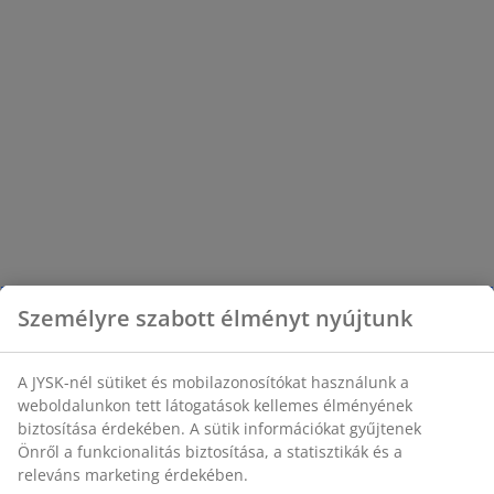
Személyre szabott élményt nyújtunk
A JYSK-nél sütiket és mobilazonosítókat használunk a
weboldalunkon tett látogatások kellemes élményének
biztosítása érdekében. A sütik információkat gyűjtenek
Önről a funkcionalitás biztosítása, a statisztikák és a
releváns marketing érdekében.