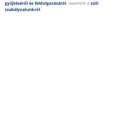
gyűjtéséről és feldolgozásáról
, valamint a
süti
szabályzatunkról
.