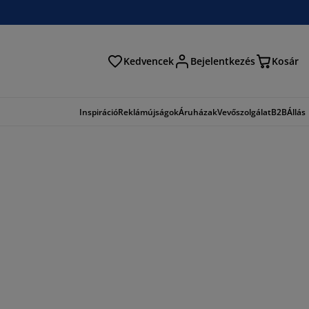
Kedvencek
Bejelentkezés
Kosár
és
Inspiráció
Reklámújságok
Áruházak
Vevőszolgálat
B2B
Állás