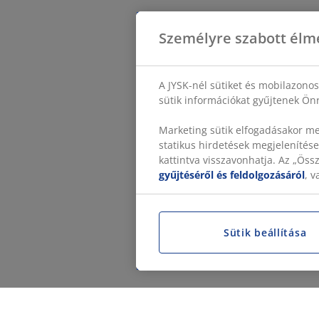
Személyre szabott élm
A JYSK-nél sütiket és mobilazono
sütik információkat gyűjtenek Önr
Marketing sütik elfogadásakor me
statikus hirdetések megjelenítése
kattintva visszavonhatja. Az „Ös
gyűjtéséről és feldolgozásáról
, 
Sütik beállítása