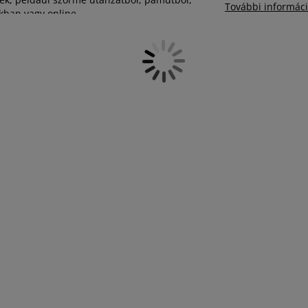
További informác
kban vagy online.