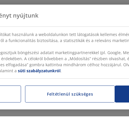
ényt nyújtunk
sítókat használunk a weboldalunkon tett látogatások kellemes élmé
ől a funkcionalitás biztosítása, a statisztikák és a releváns market
gosztjuk böngészési adatait marketingpartnerekkel (pl. Google, Met
 érdekében. A célokról bővebben a „Módosítás” részben olvashat, és
szes elfogadása” gombra kattintva mindhárom célhoz hozzájárul. O
valamint a
süti szabályzatunkról
.
Feltétlenül szükséges