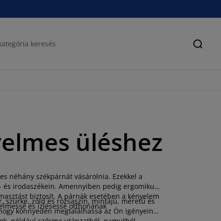
Keres
elmes üléshez
s néhány székpárnát vásárolnia. Ezekkel a
ő- és irodaszékein. Amennyiben pedig ergomikus
támasztást biztosít. A párnák esetében a kényelem
, szürke, zöld és rózsaszín, mintájú, méretű és
nyelmessé és ízlésessé otthonának
, hogy könnyedén megtalálhassa az Ön igényeinek
ek, például szőrme utánzatból, pamutból,