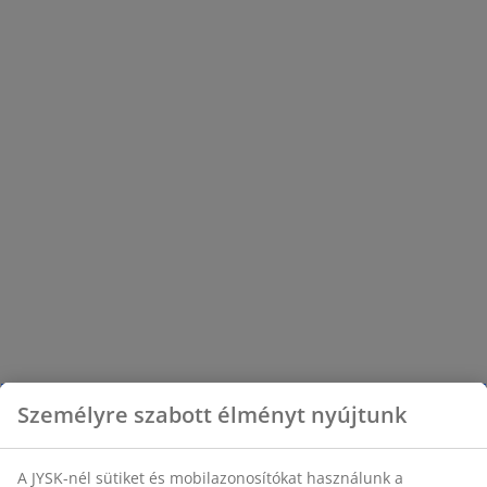
Személyre szabott élményt nyújtunk
A JYSK-nél sütiket és mobilazonosítókat használunk a