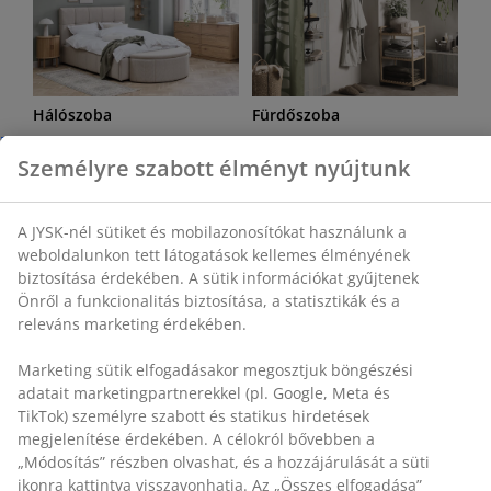
Hálószoba
Fürdőszoba
Dolgozószoba
Nappali
Étkező
Tárolás