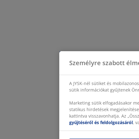
Személyre szabott élm
A JYSK-nél sütiket és mobilazono
sütik információkat gyűjtenek Önr
Marketing sütik elfogadásakor me
statikus hirdetések megjelenítése
kattintva visszavonhatja. Az „Ös
gyűjtéséről és feldolgozásáról
, 