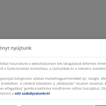
ényt nyújtunk
sítókat használunk a weboldalunkon tett látogatások kellemes élmé
ől a funkcionalitás biztosítása, a statisztikák és a releváns market
gosztjuk böngészési adatait marketingpartnerekkel (pl. Google, Met
 érdekében. A célokról bővebben a „Módosítás” részben olvashat, és
szes elfogadása” gombra kattintva mindhárom célhoz hozzájárul. O
valamint a
süti szabályzatunkról
.