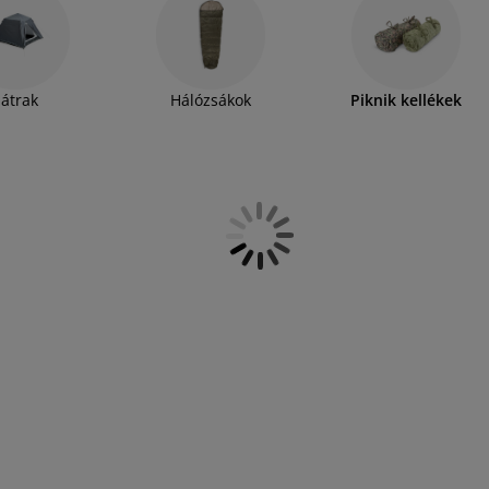
niken, akár a kerti partiján. A fém bögre egy
iegészítője. Pakolja tele a strandtáskát és a
ndulás! Ha pedig hálózsákot, felfújható matracot,
or nézze meg
kemping választékunkat
is.
Sátrak
Hálózsákok
Piknik kellékek