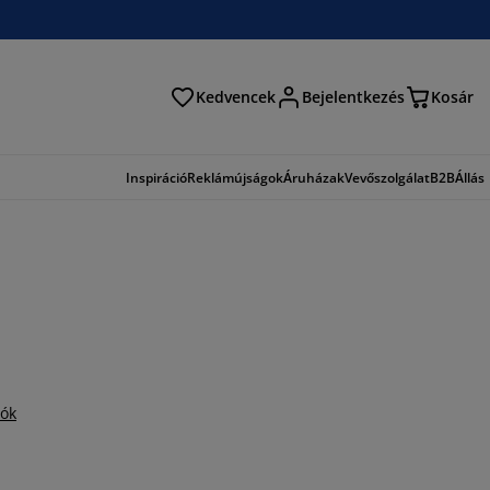
Kedvencek
Bejelentkezés
Kosár
és
Inspiráció
Reklámújságok
Áruházak
Vevőszolgálat
B2B
Állás
iók