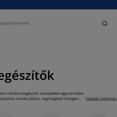
Keres
iegészítők
tlen néhány kiegészítő, amelyekkel egyszerűbbé
duláshoz remek útitárs, segítségével hidegen
További informác
yet biztosít plédek, kulacsok és sok egyéb holmi
i kirándulások során is száraz és kényelmes
g és szívószálas limonádés pohár segítségével