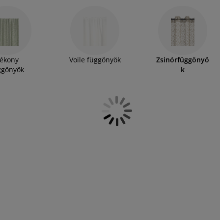
s megjelenést kölcsönöznek a helyiségnek, míg a
t is ideálisak. Kínálatunkban a zsinórfüggönyök
 könnyű, légáteresztő ablaköltöztetőként
i privát szférát. Tekintse meg választékunkat
ékony
Voile függönyök
Zsinórfüggönyö
ggönyök
k