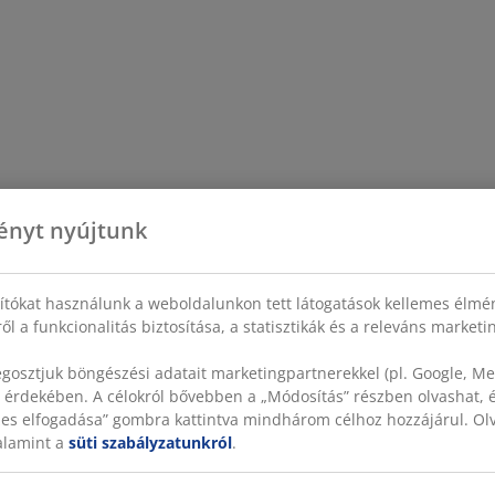
ényt nyújtunk
sítókat használunk a weboldalunkon tett látogatások kellemes élmé
ől a funkcionalitás biztosítása, a statisztikák és a releváns market
gosztjuk böngészési adatait marketingpartnerekkel (pl. Google, Met
 érdekében. A célokról bővebben a „Módosítás” részben olvashat, és
szes elfogadása” gombra kattintva mindhárom célhoz hozzájárul. O
valamint a
süti szabályzatunkról
.