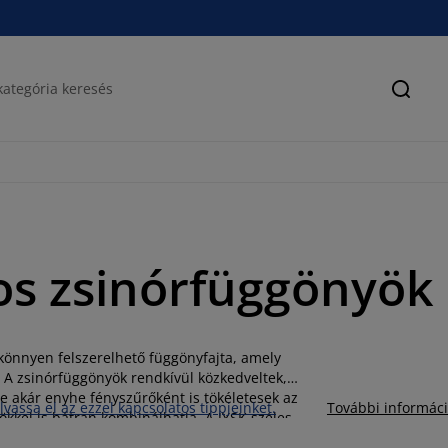
Keres
sos zsinórfüggönyök
 könnyen felszerelhető függönyfajta, amely
s. A zsinórfüggönyök rendkívül közkedveltek,
e akár enyhe fényszűrőként is tökéletesek az
lvassa el az ezzel kapcsolatos tippjeinket.
További informác
ökkel is bátran kombinálhatja. A JYSK széles
ött törtfehér, bézs, barna, szürke és zöld