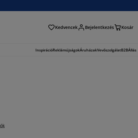
Kedvencek
Bejelentkezés
Kosár
és
Inspiráció
Reklámújságok
Áruházak
Vevőszolgálat
B2B
Állás
iók