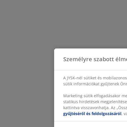
Személyre szabott élm
A JYSK-nél sütiket és mobilazono
sütik információkat gyűjtenek Önr
Marketing sütik elfogadásakor me
statikus hirdetések megjelenítése
kattintva visszavonhatja. Az „Ös
gyűjtéséről és feldolgozásáról
, 