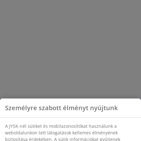
Személyre szabott élményt nyújtunk
A JYSK-nél sütiket és mobilazonosítókat használunk a
weboldalunkon tett látogatások kellemes élményének
biztosítása érdekében. A sütik információkat gyűjtenek