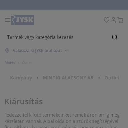
Ágyak és matracok
Lakberendezés
Dolgozószoba
Fürdőszoba
Függönyök
Hálószoba
Előszoba
Nappali
Tárolás
Étkező
Kert
Keres
sszes mutatása
sszes mutatása
sszes mutatása
sszes mutatása
sszes mutatása
sszes mutatása
sszes mutatása
sszes mutatása
sszes mutatása
sszes mutatása
sszes mutatása
Válassza ki JYSK áruházát
atracok
ugós matracok
örölközők
olgozószoba bútorok
anapék
sztalok
uhásszekrények
lőszobabútorok
észfüggönyök
erti bútor
ekoráció
Főoldal
Outlet
gyak
abszivacs matracok
xtíliák
árolás
zékek
zékek
ároló bútorok
falra
olós függönyök
erti párnák
xtíliák
Kampány
MINDIG ALACSONY ÁR
Outlet
zúnyoghálók
árnatároló ládák
aplanok
ontinentális ágyak
ürdőszobai kiegészítők
sztalok
árolás
lőszoba bútorok
csi tárolók
z asztalra
Kiárusítás
lakfólia
erti Árnyékolók
útorápolók és kiegészítők
árnák
ekvőbetétek
osási kiegészítők
árolás
csi tárolók
xtíliák
falra
Fedezze fel kifutó termékeinket remek áron amíg még
iegészítők
rti Kiegészítők
V-állványok
útorápolók és kiegészítők
gynemű
atracvédők
onyha
készleten vannak.
A bal oldalon a szűrők segítségével
finomíthatja keresési eredményeit, hogy gyorsabban