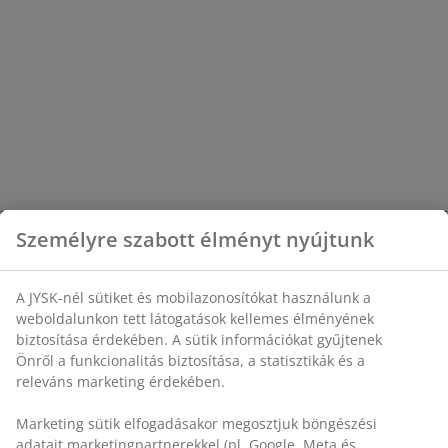
Személyre szabott élményt nyújtunk
A JYSK-nél sütiket és mobilazonosítókat használunk a
weboldalunkon tett látogatások kellemes élményének
biztosítása érdekében. A sütik információkat gyűjtenek
Önről a funkcionalitás biztosítása, a statisztikák és a
releváns marketing érdekében.
Marketing sütik elfogadásakor megosztjuk böngészési
adatait marketingpartnerekkel (pl. Google, Meta és