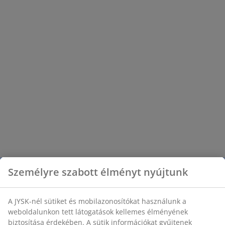
Személyre szabott élményt nyújtunk
A JYSK-nél sütiket és mobilazonosítókat használunk a
weboldalunkon tett látogatások kellemes élményének
biztosítása érdekében. A sütik információkat gyűjtenek