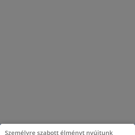
online, és találja meg az ideális modellt!
Személyre szabott élményt nyújtunk