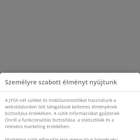
Személyre szabott élményt nyújtunk
A JYSK-nél sütiket és mobilazonosítókat használunk a
weboldalunkon tett látogatások kellemes élményének
biztosítása érdekében. A sütik információkat gyűjtenek
Önről a funkcionalitás biztosítása, a statisztikák és a
releváns marketing érdekében.
Marketing sütik elfogadásakor megosztjuk böngészési