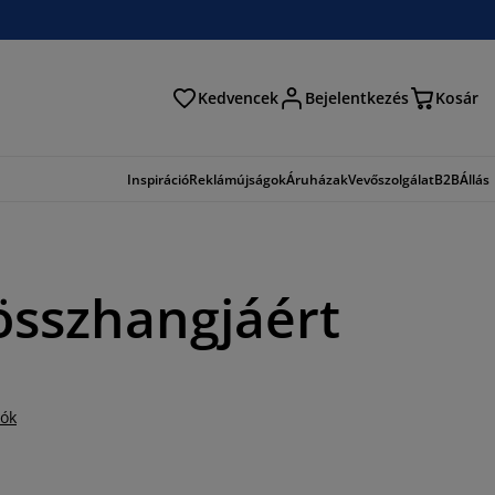
Kedvencek
Bejelentkezés
Kosár
és
Inspiráció
Reklámújságok
Áruházak
Vevőszolgálat
B2B
Állás
összhangjáért
iók