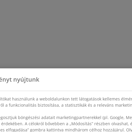
ényt nyújtunk
sítókat használunk a weboldalunkon tett látogatások kellemes élmé
ől a funkcionalitás biztosítása, a statisztikák és a releváns market
gosztjuk böngészési adatait marketingpartnerekkel (pl. Google, Met
 érdekében. A célokról bővebben a „Módosítás” részben olvashat, és
szes elfogadása” gombra kattintva mindhárom célhoz hozzájárul. O