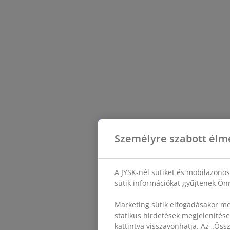
Személyre szabott élm
A JYSK-nél sütiket és mobilazono
sütik információkat gyűjtenek Önr
Marketing sütik elfogadásakor me
statikus hirdetések megjelenítése
kattintva visszavonhatja. Az „Ös