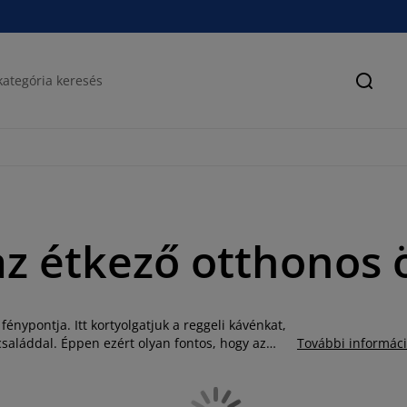
Keres
az étkező otthonos 
fénypontja. Itt kortyolgatjuk a reggeli kávénkat,
családdal. Éppen ezért olyan fontos, hogy az
További informác
 család minden tagja számára. Amennyiben nem
zőasztalához, esetleg csak biztosra szeretne
éka remek étkezőgarnitúrákat kínál Önnek, ennek