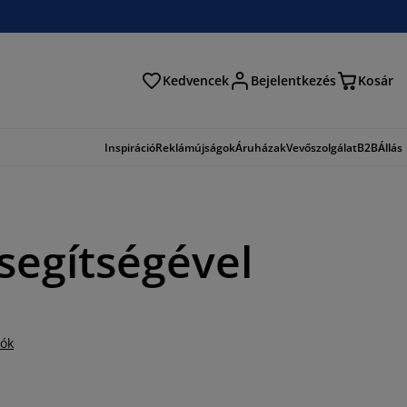
Kedvencek
Bejelentkezés
Kosár
és
Inspiráció
Reklámújságok
Áruházak
Vevőszolgálat
B2B
Állás
segítségével
iók