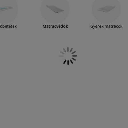
 elhasználódástól és a foltoktól is. A JYSK
iészter matracvédőket, és egyes modellek 60
°C
mára is ideálisak. Kisgyermekek vagy idős
n lepedőt
is beszerezni.
őbetétek
Matracvédők
Gyerek matracok