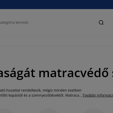
Keres
taságát matracvédő 
ató huzattal rendelkezik, mégis minden esetben
lőtti kopástól és a szennyeződésektől. Matraca
További informác
b háztartási mosógépbe pedig már egy kisebb
ségével könnyedén rögzíthető és levehető
m matraca élettartamát is meg tudja