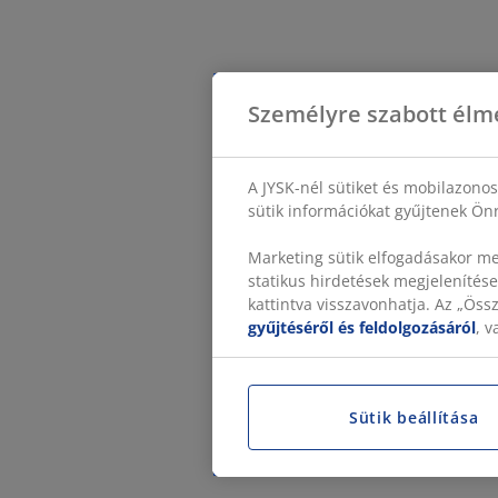
Személyre szabott élm
A JYSK-nél sütiket és mobilazono
sütik információkat gyűjtenek Önr
Marketing sütik elfogadásakor me
statikus hirdetések megjelenítése
kattintva visszavonhatja. Az „Ös
gyűjtéséről és feldolgozásáról
, 
Sütik beállítása