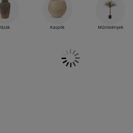
ta is megtalálható. A teamécses, bár kicsi, ha
különböző mécsestartóban, akkor ugyancsak
talál tömbgyertya szettet is, amely már a
Vázák
Kaspók
Műnövények