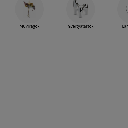
Művirágok
Gyertyatartók
Lá