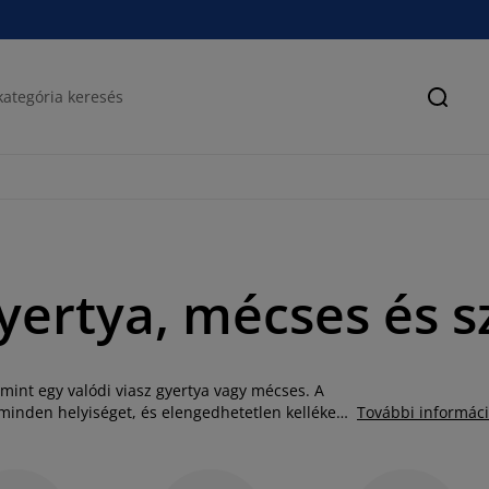
Keres
gyertya, mécses és s
mint egy valódi viasz gyertya vagy mécses. A
minden helyiséget, és elengedhetetlen kelléke
További informác
gyertyát, tömbgyertyát és hagyományos
nden megterített ünnepi asztalra -
Az étkezőasztal másik fontos eleme a szalvéta,