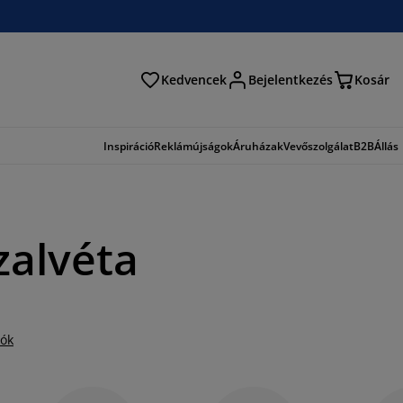
Kedvencek
Bejelentkezés
Kosár
és
Inspiráció
Reklámújságok
Áruházak
Vevőszolgálat
B2B
Állás
zalvéta
iók