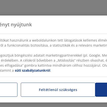
ényt nyújtunk
sítókat használunk a weboldalunkon tett látogatások kellemes élmé
ől a funkcionalitás biztosítása, a statisztikák és a releváns market
gosztjuk böngészési adatait marketingpartnerekkel (pl. Google, Met
 érdekében. A célokról bővebben a „Módosítás” részben olvashat, és
szes elfogadása” gombra kattintva mindhárom célhoz hozzájárul. O
valamint a
süti szabályzatunkról
.
Feltétlenül szükséges