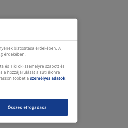
nyének biztosítása érdekében. A
ing érdekében.
a és TikTok) személyre szabott és
 a hozzájárulását a süti ikonra
lvasson többet a
személyes adatok
Összes elfogadása