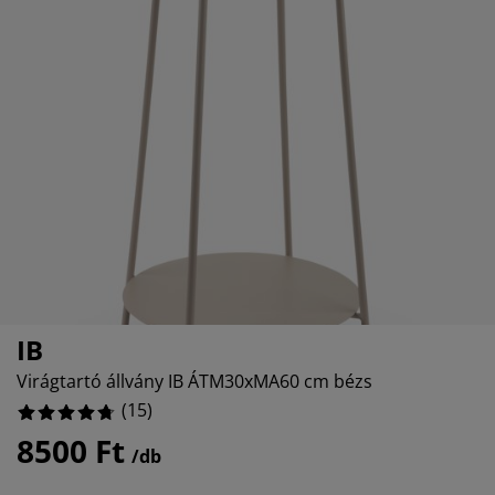
útorápolók és kiegészítők
ltéri világítás
epedők
gykeretek
lágítás
%
emping
uhásszekrények
gyalapok
áztartás
%
álószoba bútorok
gyrácsok
yerekszoba
yerek matracok
osási kiegészítők
yerekágyak
IB
Virágtartó állvány IB ÁTM30xMA60 cm bézs
(
15
)
8500 Ft
/db