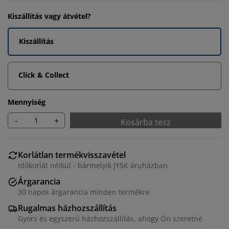
Kiszállítás vagy átvétel?
Kiszállítás
Click & Collect
Mennyiség
-
+
Kosárba tesz
Korlátlan termékvisszavétel
Időkorlát nélkül - bármelyik JYSK áruházban
Árgarancia
30 napos árgarancia minden termékre
Rugalmas házhozszállítás
Gyors és egyszerű házhozszállítás, ahogy Ön szeretné