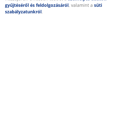
gyűjtéséről és feldolgozásáról
, valamint a
süti
szabályzatunkról
.
Kiszállítás