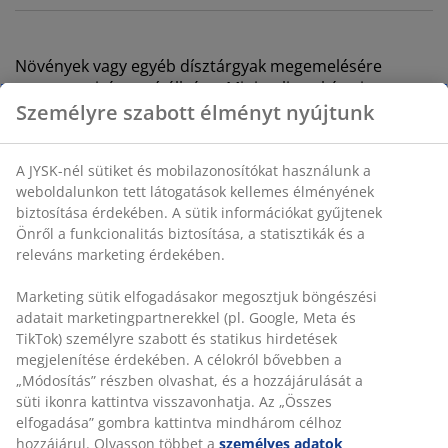
Növények vagy egyéb dísztárgyak megemelésére
tervezett virágtartó állvány. Minimalista, kétszintes
kialakítással és masszív acélvázzal rendelkezik. A
Személyre szabott élményt nyújtunk
semleges bézs szín és a kettős felület sokoldalúvá teszi.
ÁTM30 x MA60 cm
A JYSK-nél sütiket és mobilazonosítókat használunk a
weboldalunkon tett látogatások kellemes élményének
SKU: 4912429
biztosítása érdekében. A sütik információkat gyűjtenek
Önről a funkcionalitás biztosítása, a statisztikák és a
Használati útmutatók és figyelmeztetések
releváns marketing érdekében.
Marketing sütik elfogadásakor megosztjuk böngészési
adatait marketingpartnerekkel (pl. Google, Meta és
Részletes Adatok
TikTok) személyre szabott és statikus hirdetések
megjelenítése érdekében. A célokról bővebben a
„Módosítás” részben olvashat, és a hozzájárulását a
süti ikonra kattintva visszavonhatja. Az „Összes
Értékelések
elfogadása” gombra kattintva mindhárom célhoz
(
15
)
hozzájárul. Olvasson többet a
személyes adatok