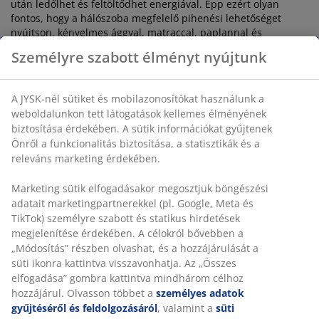
után ledőlhet és feltöltődhet energiával. Épp ezért olyan
fontos, hogy a hálószoba megfelelő pihenési lehetőséget
nyújtson, kényelmes ággyal, matraccal, paplannal és
párnával. A megfelelő hálószobai darabok elengedhetetlen
Személyre szabott élményt nyújtunk
feltételei a minőségi alvásnak és a könnyű ébredésnek.
Az ágy mellett természetesen a hálószoba többi berendezése
A JYSK-nél sütiket és mobilazonosítókat használunk a
is nagyban hozzájárul az alvás minőségéhez. A pihentető
weboldalunkon tett látogatások kellemes élményének
színek, a funkcionális berendezés és a szép összhatás mind-
mind fontos elemei egy hálószobának. Egy gyönyörű ágyvég
biztosítása érdekében. A sütik információkat gyűjtenek
és egy hozzáillő komód, ruhás- vagy éjjeliszekrény
Önről a funkcionalitás biztosítása, a statisztikák és a
segítségével megteremtheti a szükséges összhangot a
releváns marketing érdekében.
helyiségben. Egy szépen bevetett ágy esetében pedig
az ágytakaró sem maradhat el: válasszon olyat, amely illik a
Marketing sütik elfogadásakor megosztjuk böngészési
szoba stílusához, és egészítse ki különböző méretű és mintájú
adatait marketingpartnerekkel (pl. Google, Meta és
díszpárnákkal. Ha pedig kisméretű hálószobáról van szó, egy
TikTok) személyre szabott és statikus hirdetések
tükör segítségével könnyedén megnagyobbíthatja a teret. Az
megjelenítése érdekében. A célokról bővebben a
egyéb dekorációs elemek, például vázák,
képkeretek
,
gyertyák
„Módosítás” részben olvashat, és a hozzájárulását a
és egyebek még magasabb szintre emelhetik a szoba
süti ikonra kattintva visszavonhatja. Az „Összes
megjelenését.
elfogadása” gombra kattintva mindhárom célhoz
hozzájárul. Olvasson többet a
személyes adatok
Az alvás fontossága
gyűjtéséről és feldolgozásáról
, valamint a
süti