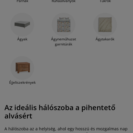
Párnák
Ruhaállványok
Tükrök
Ágyak
Ágyneműhuzat
Ágytakarók
garnitúrák
Éjjeliszekrények
Az ideális hálószoba a pihentető
alvásért
A hálószoba az a helyiség, ahol egy hosszú és mozgalmas nap