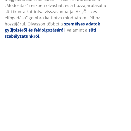
„Módosítás” részben olvashat, és a hozzájárulását a
Mitől függ az online rendelésem szállítási díja?
süti ikonra kattintva visszavonhatja. Az „Összes
elfogadása” gombra kattintva mindhárom célhoz
Mennyi ideig vehetem át Click & Collect foglalásom?
hozzájárul. Olvasson többet a
személyes adatok
Mit jelent a 100 napos GOLD matrac próba?
gyűjtéséről és feldolgozásáról
, valamint a
süti
szabályzatunkról
.
Hol tudom ellenőrizni, hogy az általam kiválasztott termékből
van-e valamelyik áruházban készlet?
Van rá mód, hogy az online rendelt terméket egy JYSK
áruházban vegyem át?
Hasznos információ a párnákról
VEVŐSZOLGÁLATUNK ELÉRHETŐSÉGEI
Kedves Vásárlóink, Az MPL által szállított