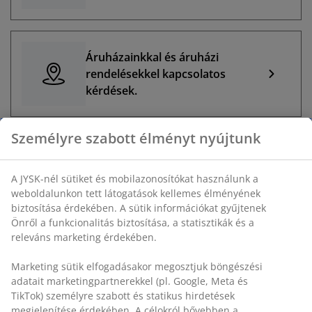
Áruházainkkal és áruházi
rendelésekkel kapcsolatos
kérdések.
Személyre szabott élményt nyújtunk
GYAKRAN ISMÉTELT KÉRDÉSEK
A JYSK-nél sütiket és mobilazonosítókat használunk a
Mikor szállítják ki online rendelésem?
weboldalunkon tett látogatások kellemes élményének
Mikor szállítják ki online rendelésem?
biztosítása érdekében. A sütik információkat gyűjtenek
Önről a funkcionalitás biztosítása, a statisztikák és a
Mit jelent a JYSK árgarancia?
releváns marketing érdekében.
Hogyan mondhatom le rendelésem a kiszállítást megelőzően?
Marketing sütik elfogadásakor megosztjuk böngészési
adatait marketingpartnerekkel (pl. Google, Meta és
Hol jelenthetem be panaszomat?
TikTok) személyre szabott és statikus hirdetések
Módosíthatok a rendelésemen?
megjelenítése érdekében. A célokról bővebben a