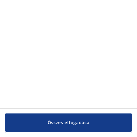
Kategóriák
Kategóriák
Vevőszolgálat
Vevőszolgálat
JYSK
JYSK
KÖZPONTI IRODA
JYSK követése
Összes elfogadása