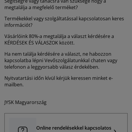
Segítségre vagy tanácsra van szüksége hogy a
útorápolók és kiegészítők
ltéri világítás
epedők
gykeretek
lágítás
megtalálja a megfelelő terméket?
emping
uhásszekrények
gyalapok
áztartás
Termékekkel vagy szolgáltatással kapcsolatosan keres
információt?
álószoba bútorok
gyrácsok
yerekszoba
Vásárlóink 80%-a megtalálja a választ kérdésére a
KÉRDÉSEK ÉS VÁLASZOK között.
yerek matracok
osási kiegészítők
Ha nem találja kérdésére a választ, ne habozzon
yerekágyak
kapcsolatba lépni Vevőszolgálatunkkal chaten vagy
telefonon a leggyorsabb válasz érdekében.
Nyitvatartási időn kívül kérjük keressen minket e-
mailben.
JYSK Magyarország
Online rendelésekkel kapcsolatos