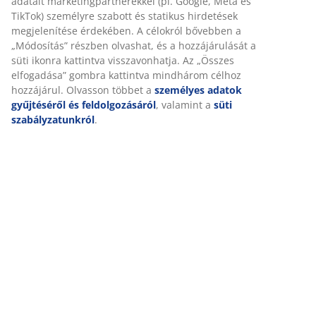
adatait marketingpartnerekkel (pl. Google, Meta és
TikTok) személyre szabott és statikus hirdetések
megjelenítése érdekében. A célokról bővebben a
„Módosítás” részben olvashat, és a hozzájárulását a
süti ikonra kattintva visszavonhatja. Az „Összes
elfogadása” gombra kattintva mindhárom célhoz
hozzájárul. Olvasson többet a
személyes adatok
gyűjtéséről és feldolgozásáról
, valamint a
süti
szabályzatunkról
.