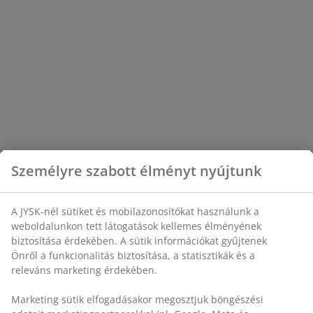
Személyre szabott élményt nyújtunk
A JYSK-nél sütiket és mobilazonosítókat használunk a
weboldalunkon tett látogatások kellemes élményének
biztosítása érdekében. A sütik információkat gyűjtenek
Önről a funkcionalitás biztosítása, a statisztikák és a
releváns marketing érdekében.
Marketing sütik elfogadásakor megosztjuk böngészési