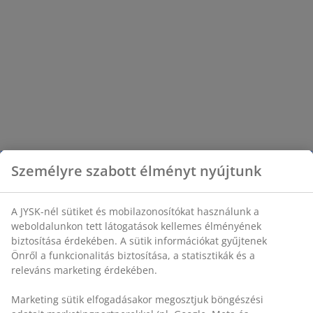
Személyre szabott élményt nyújtunk
A JYSK-nél sütiket és mobilazonosítókat használunk a
weboldalunkon tett látogatások kellemes élményének
biztosítása érdekében. A sütik információkat gyűjtenek
Önről a funkcionalitás biztosítása, a statisztikák és a
releváns marketing érdekében.
Marketing sütik elfogadásakor megosztjuk böngészési