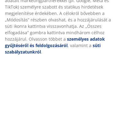
adatait marketingpartnerekkel (pl. Google, Meta és
TikTok) személyre szabott és statikus hirdetések
megjelenítése érdekében. A célokról bővebben a
„Módosítás” részben olvashat, és a hozzájárulását a
süti ikonra kattintva visszavonhatja. Az „Összes
elfogadása” gombra kattintva mindhárom célhoz
hozzájárul. Olvasson többet a
személyes adatok
gyűjtéséről és feldolgozásáról
, valamint a
süti
szabályzatunkról
.