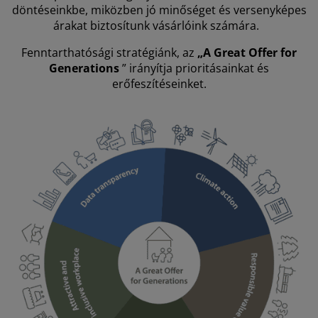
útorápolók és kiegészítők
ltéri világítás
epedők
gykeretek
lágítás
döntéseinkbe, miközben jó minőséget és versenyképes
árakat biztosítunk vásárlóink számára.
emping
uhásszekrények
gyalapok
áztartás
Fenntarthatósági stratégiánk, az
„
A Great Offer for
Generations
” irányítja prioritásainkat és
álószoba bútorok
gyrácsok
yerekszoba
erőfeszítéseinket.
yerek matracok
osási kiegészítők
yerekágyak