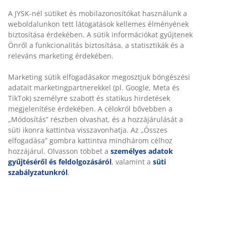
Az
„
A Great Offer for Generations
”
stratégiánkkal arra
törekszünk, hogy a következőket nyújtsuk:
A JYSK-nél sütiket és mobilazonosítókat használunk a
weboldalunkon tett látogatások kellemes élményének
„A Great Offer"
, ami azt jelenti, hogy a kiváló ár-érték
biztosítása érdekében. A sütik információkat gyűjtenek
arányú termékeket ötvözzük a nyersanyagbeszerzéstől
Önről a funkcionalitás biztosítása, a statisztikák és a
a gyártáson, csomagoláson és szállításon átívelő
releváns marketing érdekében.
megfontolásokkal és kezdeményezésekkel.
Marketing sütik elfogadásakor megosztjuk böngészési
„For Generations"
, ami azt jelenti, hogy felelősséget
adatait marketingpartnerekkel (pl. Google, Meta és
vállalunk a jelenlegi és a jövő generációira gyakorolt ​​
TikTok) személyre szabott és statikus hirdetések
társadalmi és környezeti hatásunkért. Ez az
megjelenítése érdekében. A célokról bővebben a
elkötelezettség ügyfeleink, alkalmazottaink, a
„Módosítás” részben olvashat, és a hozzájárulását a
társadalom és a környezet iránt létfontosságú része
süti ikonra kattintva visszavonhatja. Az „Összes
annak, ahogyan a jövő generációinak jövőjéhez
elfogadása” gombra kattintva mindhárom célhoz
járulunk hozzá.
hozzájárul. Olvasson többet a
személyes adatok
gyűjtéséről és feldolgozásáról
, valamint a
süti
Öt fókuszterületünkön a legjelentősebb hatásokat,
szabályzatunkról
.
kockázatokat és lehetőségeket kezeljük:
Klímavédelmi intézkedések
Felelős értéklánc