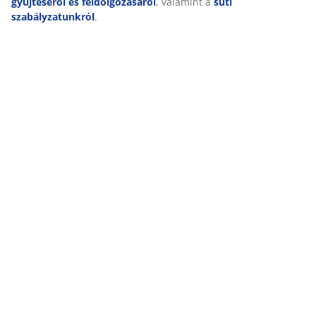
gyűjtéséről és feldolgozásáról
, valamint a
süti
szabályzatunkról
.