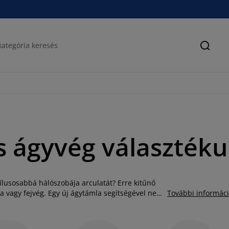
Keres
s ágyvég választék
lusosabbá hálószobája arculatát? Erre kitűnő
la vagy fejvég. Egy új ágytámla segítségével nem
További informác
anem kényelmesebbé is teheti az ágyban való
ületet. A JYSK fejvég kínálatában többféle dizájn
lyes kárpitozott modellek és franciaágy fejvég