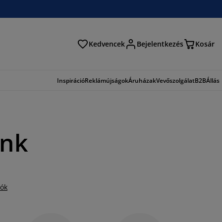
Kedvencek
Bejelentkezés
Kosár
és
Inspiráció
Reklámújságok
Áruházak
Vevőszolgálat
B2B
Állás
unk
iók