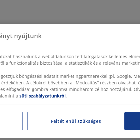
ényt nyújtunk
sítókat használunk a weboldalunkon tett látogatások kellemes élmé
ől a funkcionalitás biztosítása, a statisztikák és a releváns market
gosztjuk böngészési adatait marketingpartnerekkel (pl. Google, Met
 érdekében. A célokról bővebben a „Módosítás” részben olvashat, és
szes elfogadása” gombra kattintva mindhárom célhoz hozzájárul. O
valamint a
süti szabályzatunkról
.
Feltétlenül szükséges