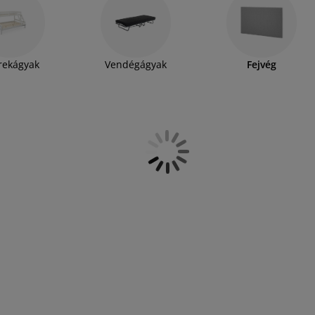
vagy a mögötte lévő falra kell szerelni. Egy
l pedig a falat is megvédheti a kopástól. Ha
esetleg tévézni, vagy egyszerűen csak relaxálni,
el egy hátpárnával kombinálva tökéletes alapot
rekágyak
Vendégágyak
Fejvég