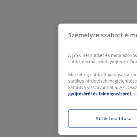
Személyre szabott élm
A JYSK-nél sütiket és mobilazono
sütik információkat gyűjtenek Önr
Marketing sütik elfogadásakor me
statikus hirdetések megjelenítése
kattintva visszavonhatja. Az „Ös
gyűjtéséről és feldolgozásáról
, 
Sütik beállítása