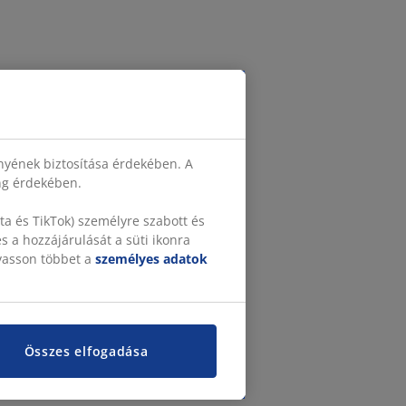
nyének biztosítása érdekében. A
ing érdekében.
a és TikTok) személyre szabott és
 a hozzájárulását a süti ikonra
lvasson többet a
személyes adatok
Összes elfogadása