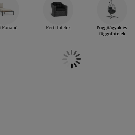
tag párnáiknak köszönhetően garantált a teljes
 kell, ahová biztonságosan felfüggeszthető, és
edvence, a vászon függőágy könnyen hordozható
tartóoszlop kell az elhelyezéséhez. Válassza ki az
i Kanapé
Kerti fotelek
Függőágyak és
függőfotelek