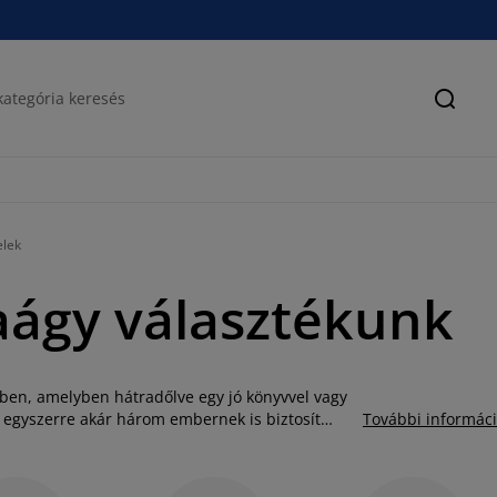
Keres
elek
taágy választékunk
tben, amelyben hátradőlve egy jó könyvvel vagy
y egyszerre akár három embernek is biztosít
További informác
a leégéstől sem kell tartani a hintaágy árnyékot
tel kényelmében könnyedén ellazulhat, és
s függőfotel modellek mind saját állvánnyal