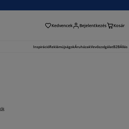
Kedvencek
Bejelentkezés
Kosár
és
Inspiráció
Reklámújságok
Áruházak
Vevőszolgálat
B2B
Állás
iók