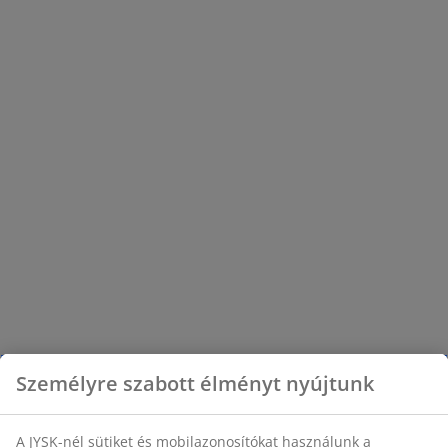
helytakarékos módon oldhatja meg a
további holmik rendezett elpakolását.
Személyre szabott élményt nyújtunk
A JYSK-nél sütiket és mobilazonosítókat használunk a