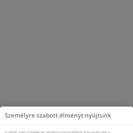
Személyre szabott élményt nyújtunk
A JYSK-nél sütiket és mobilazonosítókat használunk a