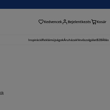
Kedvencek
Bejelentkezés
Kosár
és
Inspiráció
Reklámújságok
Áruházak
Vevőszolgálat
B2B
Állás
iók