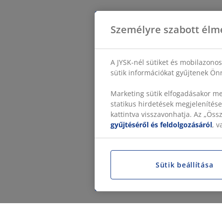
Személyre szabott élm
A JYSK-nél sütiket és mobilazono
sütik információkat gyűjtenek Önr
Marketing sütik elfogadásakor me
statikus hirdetések megjelenítése
kattintva visszavonhatja. Az „Ös
gyűjtéséről és feldolgozásáról
, 
Sütik beállítása