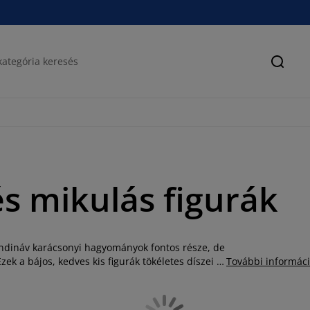
Keres
s mikulás figurák
ndináv karácsonyi hagyományok fontos része, de
ek a bájos, kedves kis figurák tökéletes díszei a
További informác
sempésznek bármely helyiségbe. Választékunkban
hat, az egészen kicsi, asztalra rakható
 manó kínálatunkon kívül hagyományos mikulás