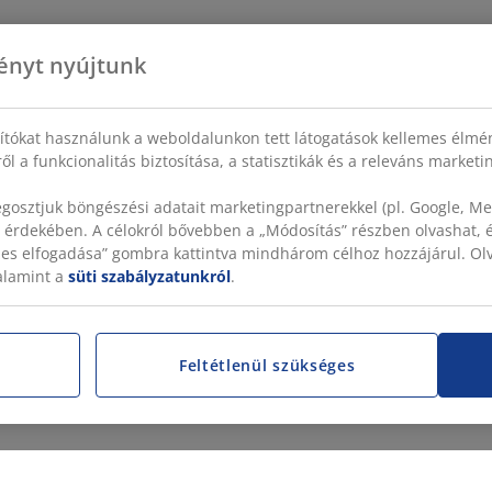
ényt nyújtunk
sítókat használunk a weboldalunkon tett látogatások kellemes élmé
ől a funkcionalitás biztosítása, a statisztikák és a releváns market
gosztjuk böngészési adatait marketingpartnerekkel (pl. Google, Met
 érdekében. A célokról bővebben a „Módosítás” részben olvashat, és
szes elfogadása” gombra kattintva mindhárom célhoz hozzájárul. O
valamint a
süti szabályzatunkról
.
Feltétlenül szükséges