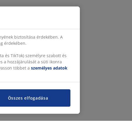
nyének biztosítása érdekében. A
ing érdekében.
a és TikTok) személyre szabott és
 a hozzájárulását a süti ikonra
lvasson többet a
személyes adatok
Összes elfogadása