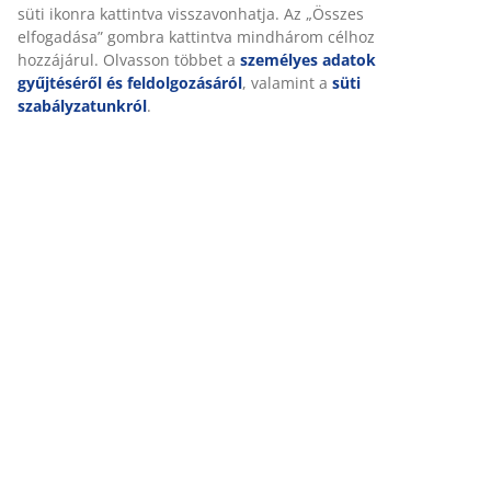
süti ikonra kattintva visszavonhatja. Az „Összes
elfogadása” gombra kattintva mindhárom célhoz
hozzájárul. Olvasson többet a
személyes adatok
gyűjtéséről és feldolgozásáról
, valamint a
süti
szabályzatunkról
.